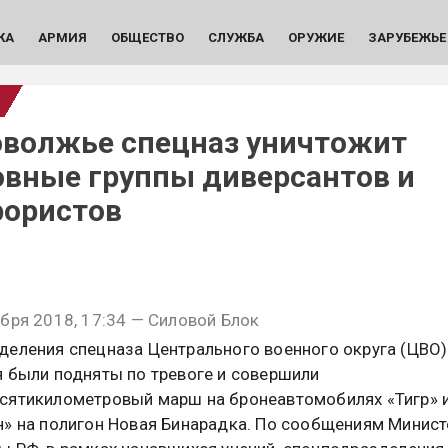
КА
АРМИЯ
ОБЩЕСТВО
СЛУЖБА
ОРУЖИЕ
ЗАРУБЕЖЬЕ
оволжье спецназ уничтожит
овные группы диверсантов и
рористов
бря 2018, 17:34 — Силовой Блок
деления спецназа Центрального военного округа (ЦВО)
я были подняты по тревоге и совершили
сятикилометровый марш на бронеавтомобилях «Тигр» 
н» на полигон Новая Бинарадка. По сообщениям Минист