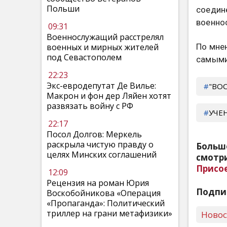
Польши
соедин
военно
09:31
Военнослужащий расстрелял
По мне
военных и мирных жителей
под Севастополем
самыми
22:23
Экс-евродепутат Де Вилье:
"ВОС
Макрон и фон дер Ляйен хотят
развязать войну с РФ
УЧЕ
22:17
Посол Долгов: Меркель
раскрыла чистую правду о
Больш
целях Минских соглашений
смотри
Присо
12:09
Рецензия на роман Юрия
Подпи
Воскобойникова «Операция
«Пропаганда»: Политический
триллер на грани метафизики»
Ново