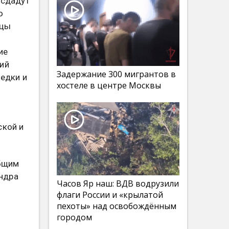
 сдадут
о
вцы
ы
ие
ий
Задержание 300 мигрантов в
ведки и
хостеле в центре Москвы
ской и
общим
ндра
Часов Яр наш: ВДВ водрузили
флаги России и «крылатой
пехоты» над освобождённым
городом