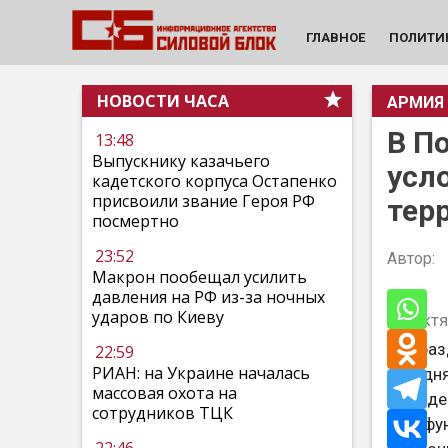
ГЛАВНОЕ
ПОЛИТИ
НОВОСТИ ЧАСА
АРМИЯ
В П
13:48
Выпускнику казачьего
усл
кадетского корпуса Остапенко
присвоили звание Героя РФ
тер
посмертно
23:52
Автор:
Макрон пообещал усилить
давления на РФ из-за ночных
ударов по Киеву
15 октя
Подраз
22:59
РИАН: на Украине началась
сегодн
массовая охота на
семиде
сотрудников ТЦК
«Тайфу