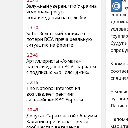
22:46
оборон
Залужный уверен, что Украина
итогов
исчерпала ресурс
выполн
нововведений на поле боя
должны
23:30
условн
Sohu: Зеленский занижает
группи
потери ВСУ, пряча реальную
будут 
ситуацию на фронте
опробу
22:45
Артиллеристы «Ахмата»
Кроме 
нанесли удар по ВСУ снарядом
соотве
с подписью «За Геленджик»
специа
22:15
The National Interest: РФ
В минис
возглавляет рейтинг
руково
сильнейших ВВС Европы
Лапина
10:49
Депутат Саратовской облдумы
Напомн
Калинин призвал к совести
масштаб
сообщество ветеранов