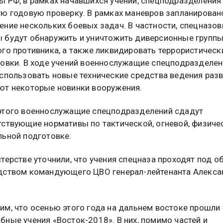
ы РФ, в рамках начавшихся учений, спецподразделения
ую годовую проверку. В рамках маневров запланирован
ение нескольких боевых задач. В частности, спецназо
 будут обнаружить и уничтожить диверсионные групп
ого противника, а также ликвидировать террористическ
ровки. В ходе учений военнослужащие спецподразделен
использовать новые технические средства ведения раз
ют некоторые новинки вооружения.
этого военнослужащие спецподразделений сдадут
тствующие нормативы по тактической, огневой, физиче
льной подготовке.
терстве уточнили, что учения спецназа проходят под 
дством командующего ЦВО генерал-лейтенанта Алекса
.
им, что осенью этого года на дальнем востоке прошли
ные учения «Восток-2018». В них, помимо частей и