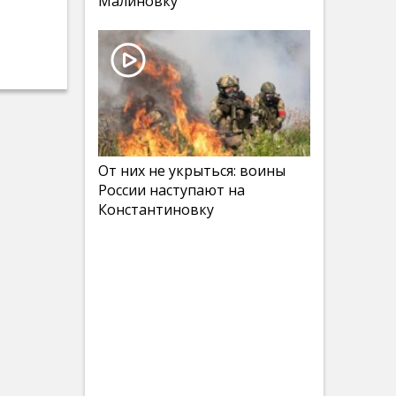
Малиновку
От них не укрыться: воины
России наступают на
Константиновку