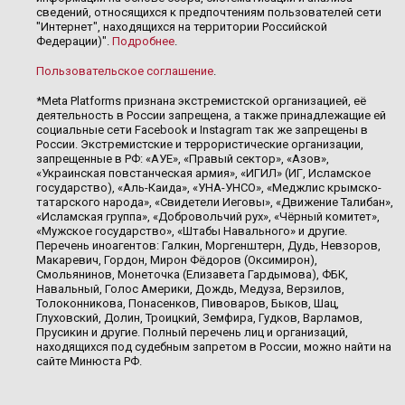
сведений, относящихся к предпочтениям пользователей сети
"Интернет", находящихся на территории Российской
Федерации)".
Подробнее
.
Пользовательское соглашение
.
*Meta Platforms признана экстремистской организацией, её
деятельность в России запрещена, а также принадлежащие ей
социальные сети Facebook и Instagram так же запрещены в
России. Экстремистские и террористические организации,
запрещенные в РФ: «АУЕ», «Правый сектор», «Азов»,
«Украинская повстанческая армия», «ИГИЛ» (ИГ, Исламское
государство), «Аль-Каида», «УНА-УНСО», «Меджлис крымско-
татарского народа», «Свидетели Иеговы», «Движение Талибан»,
«Исламская группа», «Добровольчий рух», «Чёрный комитет»,
«Мужское государство», «Штабы Навального» и другие.
Перечень иноагентов: Галкин, Моргенштерн, Дудь, Невзоров,
Макаревич, Гордон, Мирон Фёдоров (Оксимирон),
Смольянинов, Монеточка (Елизавета Гардымова), ФБК,
Навальный, Голос Америки, Дождь, Медуза, Верзилов,
Толоконникова, Понасенков, Пивоваров, Быков, Шац,
Глуховский, Долин, Троицкий, Земфира, Гудков, Варламов,
Прусикин и другие. Полный перечень лиц и организаций,
находящихся под судебным запретом в России, можно найти на
сайте Минюста РФ.