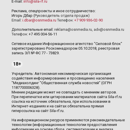
E-mail:
info@sila-rf.ru
Реклама, спецпроекты и иное сотрудничество:
Игорь Дбар
(Руководитель отдела продаж)
Email:
i.dbar@osnmedia.ru
Телефон:
+7 909 936-02-90
Дополнительные email:
reklama@osnmedia.ru
,
adv@osnmedia.ru
Телефон:
+7 495 004-56-11
Сетевое издание Информационное агентство "Силовой блок"
зарегистрировано Роскомнадзором 05.10.2018, реестровая
запись ЭЛ № ФС 77 - 73829.
18+
Учредитель: Автономная некоммерческая организация
содействия информированию и просвещению населения
"Медиахолдинг "Общественная служба новостей" (ОГРН
1187700006328).
Мнение редакции может не совпадать с мнением авторов.
При перепечатке или цитировании материалов сайта Sila-rf.ru
ссылка на источник обязательна, при использовании в
Интернет-изданиях и на сайтах обязательна прямая
гиперссылка на сайт Sila-rf.ru.
На информационном ресурсе применяются рекомендательные
технологии (информационные технологии предоставления
информации на основе сбора, систематизации и анализа