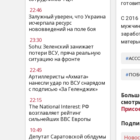
готови
22:46
Залужный уверен, что Украина
С 2016
исчерпала ресурс
мужчин
нововведений на поле боя
заработ
23:30
матерь
Sohu: Зеленский занижает
потери ВСУ, пряча реальную
АСС
ситуацию на фронте
22:45
ПОБ
Артиллеристы «Ахмата»
нанесли удар по ВСУ снарядом
с подписью «За Геленджик»
Больш
22:15
смотри
The National Interest: РФ
Присо
возглавляет рейтинг
сильнейших ВВС Европы
Подпи
10:49
Депутат Саратовской облдумы
Ново