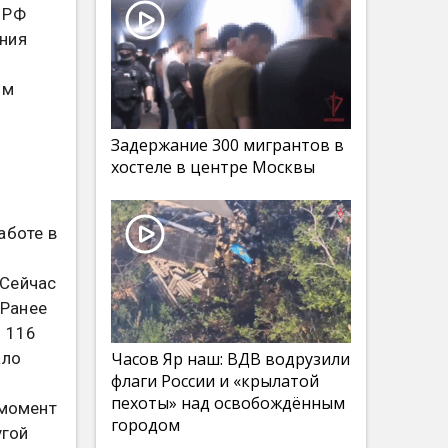
 РФ
ния
ым
Задержание 300 мигрантов в
хостеле в центре Москвы
аботе в
 Сейчас
 Ранее
. 116
Часов Яр наш: ВДВ водрузили
ало
флаги России и «крылатой
пехоты» над освобождённым
 момент
городом
угой