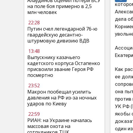
Алаудинов оценил потери ВСУ
которо
на поле боя примерно в 2,5
Алекса
млн человек
дела о
22:28
Корние
Путин счел легендарной 76-ю
увольн
гвардейскую десантно-
штурмовую дивизию ВДВ
Ассоци
13:48
Екатер
Выпускнику казачьего
кадетского корпуса Остапенко
присвоили звание Героя РФ
Как ра
посмертно
ее дол
сопров
23:52
Макрон пообещал усилить
она пыт
давления на РФ из-за ночных
против
ударов по Киеву
УК РФ 
22:59
якобы о
РИАН: на Украине началась
доказа
массовая охота на
один из
сотрудников ТЦК