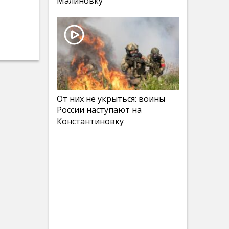
Малиновку
От них не укрыться: воины
России наступают на
Константиновку