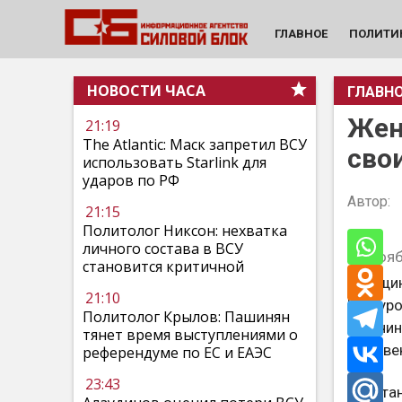
ГЛАВНОЕ
ПОЛИТИ
НОВОСТИ ЧАСА
ГЛАВН
Жен
21:19
The Atlantic: Маск запретил ВСУ
сво
использовать Starlink для
ударов по РФ
Автор:
21:15
Политолог Никсон: нехватка
личного состава в ВСУ
12 нояб
становится критичной
Женщин
21:10
Шакуро
Политолог Крылов: Пашинян
мужчин
тянет время выступлениями о
Челове
референдуме по ЕС и ЕАЭС
23:43
Капита