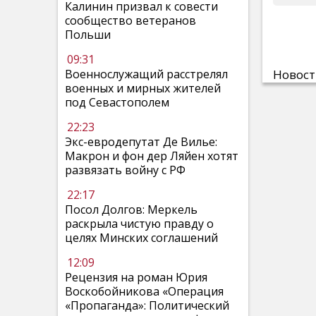
Калинин призвал к совести
сообщество ветеранов
Польши
09:31
Военнослужащий расстрелял
Новос
военных и мирных жителей
под Севастополем
22:23
Экс-евродепутат Де Вилье:
Макрон и фон дер Ляйен хотят
развязать войну с РФ
22:17
Посол Долгов: Меркель
раскрыла чистую правду о
целях Минских соглашений
12:09
Рецензия на роман Юрия
Воскобойникова «Операция
«Пропаганда»: Политический