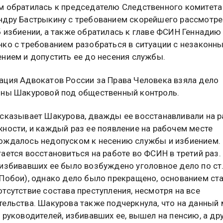
м обратилась к председателю Следственного комитета
ндру Бастрыкину с требованием скорейшего рассмотре
б избиении, а также обратилась к главе ФСИН Геннадию
нко с требованием разобраться в ситуации с незаконн
ением и допустить ее до несения службы.
ация Адвокатов России за Права Человека взяла дело
ины Шакуровой под общественный контроль.
ссказывает Шакурова, дважды ее восстанавливали на р
жности, и каждый раз ее появление на рабочем месте
ождалось недопуском к несению службы и избиением.
ается восстановиться на работе во ФСИН в третий раз.
 избивавших ее было возбуждено уголовное дело по ст
(Побои), однако дело было прекращено, основанием ст
тсутствие состава преступления, несмотря на все
тельства. Шакурова также подчеркнула, что на данный
 руководителей, избивавших ее, вышел на пенсию, а др