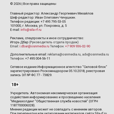
© 2026 | Все права защищены
Главный редактор: Александр Георгиевич Михайлов
Шеф-редактор: Иван Олегович Чечушкин.
Телефон редакции: +7 495 795-53-05
101000, г. Москва, ул. Покровка, д. 5
E-mail:
info@sila-rf.ru
Реклама, спецпроекты и иное сотрудничество:
Игорь Дбар
(Руководитель отдела продаж)
Email:
i.dbar@osnmedia.ru
Телефон:
+7 909 936-02-90
Дополнительные email:
reklama@osnmedia.ru
,
adv@osnmedia.ru
Телефон:
+7 495 004-56-11
Сетевое издание Информационное агентство "Силовой блок"
зарегистрировано Роскомнадзором 05.10.2018, реестровая
запись ЭЛ № ФС 77 - 73829.
18+
Учредитель: Автономная некоммерческая организация
содействия информированию и просвещению населения
"Медиахолдинг "Общественная служба новостей" (ОГРН
1187700006328).
Мнение редакции может не совпадать с мнением авторов.
При перепечатке или цитировании материалов сайта Sila-rf.ru