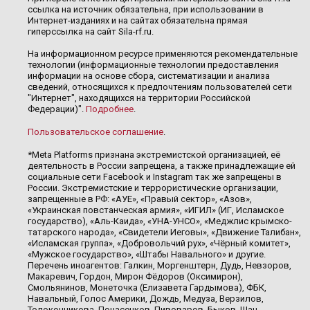
ссылка на источник обязательна, при использовании в
Интернет-изданиях и на сайтах обязательна прямая
гиперссылка на сайт Sila-rf.ru.
На информационном ресурсе применяются рекомендательные
технологии (информационные технологии предоставления
информации на основе сбора, систематизации и анализа
сведений, относящихся к предпочтениям пользователей сети
"Интернет", находящихся на территории Российской
Федерации)".
Подробнее
.
Пользовательское соглашение
.
*Meta Platforms признана экстремистской организацией, её
деятельность в России запрещена, а также принадлежащие ей
социальные сети Facebook и Instagram так же запрещены в
России. Экстремистские и террористические организации,
запрещенные в РФ: «АУЕ», «Правый сектор», «Азов»,
«Украинская повстанческая армия», «ИГИЛ» (ИГ, Исламское
государство), «Аль-Каида», «УНА-УНСО», «Меджлис крымско-
татарского народа», «Свидетели Иеговы», «Движение Талибан»,
«Исламская группа», «Добровольчий рух», «Чёрный комитет»,
«Мужское государство», «Штабы Навального» и другие.
Перечень иноагентов: Галкин, Моргенштерн, Дудь, Невзоров,
Макаревич, Гордон, Мирон Фёдоров (Оксимирон),
Смольянинов, Монеточка (Елизавета Гардымова), ФБК,
Навальный, Голос Америки, Дождь, Медуза, Верзилов,
Толоконникова, Понасенков, Пивоваров, Быков, Шац,