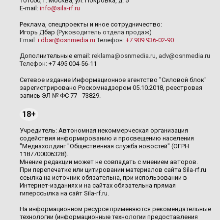
101000, г. Москва, ул. Покровка, д. 5
E-mail:
info@sila-rf.ru
Реклама, спецпроекты и иное сотрудничество:
Игорь Дбар
(Руководитель отдела продаж)
Email:
i.dbar@osnmedia.ru
Телефон:
+7 909 936-02-90
Дополнительные email:
reklama@osnmedia.ru
,
adv@osnmedia.ru
Телефон:
+7 495 004-56-11
Сетевое издание Информационное агентство "Силовой блок"
зарегистрировано Роскомнадзором 05.10.2018, реестровая
запись ЭЛ № ФС 77 - 73829.
18+
Учредитель: Автономная некоммерческая организация
содействия информированию и просвещению населения
"Медиахолдинг "Общественная служба новостей" (ОГРН
1187700006328).
Мнение редакции может не совпадать с мнением авторов.
При перепечатке или цитировании материалов сайта Sila-rf.ru
ссылка на источник обязательна, при использовании в
Интернет-изданиях и на сайтах обязательна прямая
гиперссылка на сайт Sila-rf.ru.
На информационном ресурсе применяются рекомендательные
технологии (информационные технологии предоставления