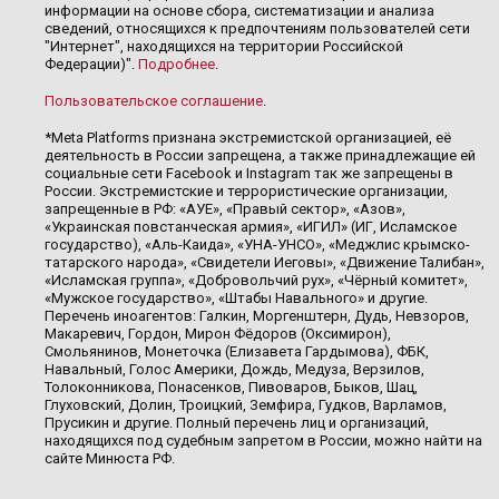
информации на основе сбора, систематизации и анализа
сведений, относящихся к предпочтениям пользователей сети
"Интернет", находящихся на территории Российской
Федерации)".
Подробнее
.
Пользовательское соглашение
.
*Meta Platforms признана экстремистской организацией, её
деятельность в России запрещена, а также принадлежащие ей
социальные сети Facebook и Instagram так же запрещены в
России. Экстремистские и террористические организации,
запрещенные в РФ: «АУЕ», «Правый сектор», «Азов»,
«Украинская повстанческая армия», «ИГИЛ» (ИГ, Исламское
государство), «Аль-Каида», «УНА-УНСО», «Меджлис крымско-
татарского народа», «Свидетели Иеговы», «Движение Талибан»,
«Исламская группа», «Добровольчий рух», «Чёрный комитет»,
«Мужское государство», «Штабы Навального» и другие.
Перечень иноагентов: Галкин, Моргенштерн, Дудь, Невзоров,
Макаревич, Гордон, Мирон Фёдоров (Оксимирон),
Смольянинов, Монеточка (Елизавета Гардымова), ФБК,
Навальный, Голос Америки, Дождь, Медуза, Верзилов,
Толоконникова, Понасенков, Пивоваров, Быков, Шац,
Глуховский, Долин, Троицкий, Земфира, Гудков, Варламов,
Прусикин и другие. Полный перечень лиц и организаций,
находящихся под судебным запретом в России, можно найти на
сайте Минюста РФ.