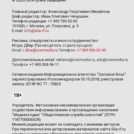
© 2026 | Все права защищены
Главный редактор: Александр Георгиевич Михайлов
Шеф-редактор: Иван Олегович Чечушкин.
Телефон редакции: +7 495 795-53-05
101000, г. Москва, ул. Покровка, д. 5
E-mail:
info@sila-rf.ru
Реклама, спецпроекты и иное сотрудничество:
Игорь Дбар
(Руководитель отдела продаж)
Email:
i.dbar@osnmedia.ru
Телефон:
+7 909 936-02-90
Дополнительные email:
reklama@osnmedia.ru
,
adv@osnmedia.ru
Телефон:
+7 495 004-56-11
Сетевое издание Информационное агентство "Силовой блок"
зарегистрировано Роскомнадзором 05.10.2018, реестровая
запись ЭЛ № ФС 77 - 73829.
18+
Учредитель: Автономная некоммерческая организация
содействия информированию и просвещению населения
"Медиахолдинг "Общественная служба новостей" (ОГРН
1187700006328).
Мнение редакции может не совпадать с мнением авторов.
При перепечатке или цитировании материалов сайта Sila-rf.ru
ссылка на источник обязательна, при использовании в