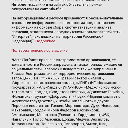
Интернет-изданиях и на сайтах обязательна прямая
гиперссылка на сайт Sila-rf.ru.
На информационном ресурсе применяются рекомендательные
технологии (информационные технологии предоставления
информации на основе сбора, систематизации и анализа
сведений, относящихся к предпочтениям пользователей сети
"Интернет", находящихся на территории Российской
Федерации)".
Подробнее
.
Пользовательское соглашение
.
*Meta Platforms признана экстремистской организацией, её
деятельность в России запрещена, а также принадлежащие ей
социальные сети Facebook и Instagram так же запрещены в
России. Экстремистские и террористические организации,
запрещенные в РФ: «АУЕ», «Правый сектор», «Азов»,
«Украинская повстанческая армия», «ИГИЛ» (ИГ, Исламское
государство), «Аль-Каида», «УНА-УНСО», «Меджлис крымско-
татарского народа», «Свидетели Иеговы», «Движение Талибан»,
«Исламская группа», «Добровольчий рух», «Чёрный комитет»,
«Мужское государство», «Штабы Навального» и другие.
Перечень иноагентов: Галкин, Моргенштерн, Дудь, Невзоров,
Макаревич, Гордон, Мирон Фёдоров (Оксимирон),
Смольянинов, Монеточка (Елизавета Гардымова), ФБК,
Навальный, Голос Америки, Дождь, Медуза, Верзилов,
Толоконникова, Понасенков, Пивоваров, Быков, Шац,