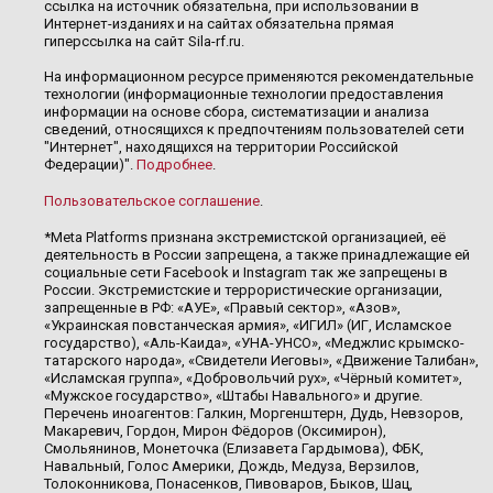
ссылка на источник обязательна, при использовании в
Интернет-изданиях и на сайтах обязательна прямая
гиперссылка на сайт Sila-rf.ru.
На информационном ресурсе применяются рекомендательные
технологии (информационные технологии предоставления
информации на основе сбора, систематизации и анализа
сведений, относящихся к предпочтениям пользователей сети
"Интернет", находящихся на территории Российской
Федерации)".
Подробнее
.
Пользовательское соглашение
.
*Meta Platforms признана экстремистской организацией, её
деятельность в России запрещена, а также принадлежащие ей
социальные сети Facebook и Instagram так же запрещены в
России. Экстремистские и террористические организации,
запрещенные в РФ: «АУЕ», «Правый сектор», «Азов»,
«Украинская повстанческая армия», «ИГИЛ» (ИГ, Исламское
государство), «Аль-Каида», «УНА-УНСО», «Меджлис крымско-
татарского народа», «Свидетели Иеговы», «Движение Талибан»,
«Исламская группа», «Добровольчий рух», «Чёрный комитет»,
«Мужское государство», «Штабы Навального» и другие.
Перечень иноагентов: Галкин, Моргенштерн, Дудь, Невзоров,
Макаревич, Гордон, Мирон Фёдоров (Оксимирон),
Смольянинов, Монеточка (Елизавета Гардымова), ФБК,
Навальный, Голос Америки, Дождь, Медуза, Верзилов,
Толоконникова, Понасенков, Пивоваров, Быков, Шац,