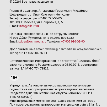
© 2026 | Все права защищены
Главный редактор: Александр Георгиевич Михайлов
Шеф-редактор: Иван Олегович Чечушкин.
Телефон редакции: +7 495 795-53-05
101000, г. Москва, ул. Покровка, д. 5
E-mail:
info@sila-rf.ru
Реклама, спецпроекты и иное сотрудничество:
Игорь Дбар
(Руководитель отдела продаж)
Email:
i.dbar@osnmedia.ru
Телефон:
+7 909 936-02-90
Дополнительные email:
reklama@osnmedia.ru
,
adv@osnmedia.ru
Телефон:
+7 495 004-56-11
Сетевое издание Информационное агентство "Силовой блок"
зарегистрировано Роскомнадзором 05.10.2018, реестровая
запись ЭЛ № ФС 77 - 73829.
18+
Учредитель: Автономная некоммерческая организация
содействия информированию и просвещению населения
"Медиахолдинг "Общественная служба новостей" (ОГРН
1187700006328).
Мнение редакции может не совпадать с мнением авторов.
При перепечатке или цитировании материалов сайта Sila-rf.ru