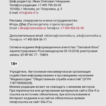
Шеф-редактор: Иван Олегович Чечушкин.
Телефон редакции: +7 495 795-53-05
101000, г. Москва, ул. Покровка, д. 5
E-mail:
info@sila-rf.ru
Реклама, спецпроекты и иное сотрудничество:
Игорь Дбар
(Руководитель отдела продаж)
Email:
i.dbar@osnmedia.ru
Телефон:
+7 909 936-02-90
Дополнительные email:
reklama@osnmedia.ru
,
adv@osnmedia.ru
Телефон:
+7 495 004-56-11
Сетевое издание Информационное агентство "Силовой блок"
зарегистрировано Роскомнадзором 05.10.2018, реестровая
запись ЭЛ № ФС 77 - 73829.
18+
Учредитель: Автономная некоммерческая организация
содействия информированию и просвещению населения
"Медиахолдинг "Общественная служба новостей" (ОГРН
1187700006328).
Мнение редакции может не совпадать с мнением авторов.
При перепечатке или цитировании материалов сайта Sila-rf.ru
ссылка на источник обязательна, при использовании в
Интернет-изданиях и на сайтах обязательна прямая
гиперссылка на сайт Sila-rf.ru.