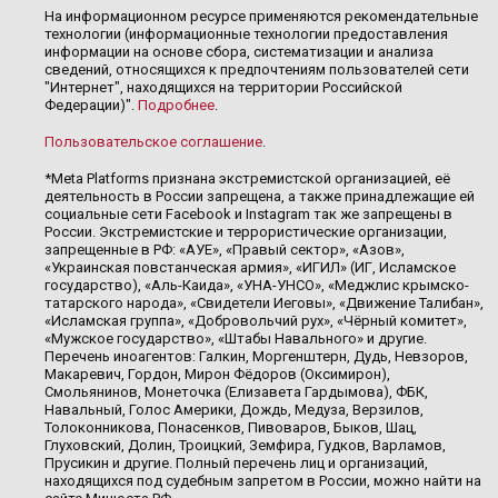
На информационном ресурсе применяются рекомендательные
технологии (информационные технологии предоставления
информации на основе сбора, систематизации и анализа
сведений, относящихся к предпочтениям пользователей сети
"Интернет", находящихся на территории Российской
Федерации)".
Подробнее
.
Пользовательское соглашение
.
*Meta Platforms признана экстремистской организацией, её
деятельность в России запрещена, а также принадлежащие ей
социальные сети Facebook и Instagram так же запрещены в
России. Экстремистские и террористические организации,
запрещенные в РФ: «АУЕ», «Правый сектор», «Азов»,
«Украинская повстанческая армия», «ИГИЛ» (ИГ, Исламское
государство), «Аль-Каида», «УНА-УНСО», «Меджлис крымско-
татарского народа», «Свидетели Иеговы», «Движение Талибан»,
«Исламская группа», «Добровольчий рух», «Чёрный комитет»,
«Мужское государство», «Штабы Навального» и другие.
Перечень иноагентов: Галкин, Моргенштерн, Дудь, Невзоров,
Макаревич, Гордон, Мирон Фёдоров (Оксимирон),
Смольянинов, Монеточка (Елизавета Гардымова), ФБК,
Навальный, Голос Америки, Дождь, Медуза, Верзилов,
Толоконникова, Понасенков, Пивоваров, Быков, Шац,
Глуховский, Долин, Троицкий, Земфира, Гудков, Варламов,
Прусикин и другие. Полный перечень лиц и организаций,
находящихся под судебным запретом в России, можно найти на