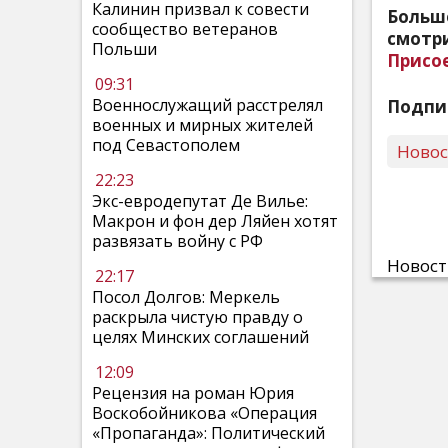
Калинин призвал к совести
Больш
сообщество ветеранов
смотри
Польши
Присо
09:31
Военнослужащий расстрелял
Подпи
военных и мирных жителей
под Севастополем
Ново
22:23
Экс-евродепутат Де Вилье:
Макрон и фон дер Ляйен хотят
развязать войну с РФ
Новос
22:17
Посол Долгов: Меркель
раскрыла чистую правду о
целях Минских соглашений
12:09
Рецензия на роман Юрия
Воскобойникова «Операция
«Пропаганда»: Политический