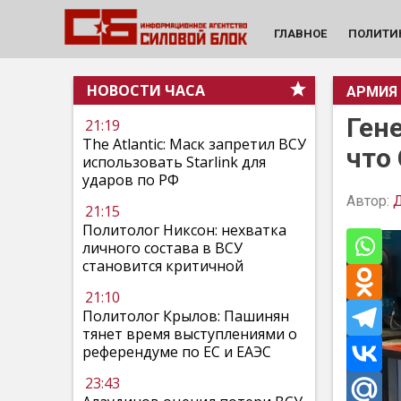
ГЛАВНОЕ
ПОЛИТИ
НОВОСТИ ЧАСА
АРМИЯ
Ген
21:19
The Atlantic: Маск запретил ВСУ
что
использовать Starlink для
ударов по РФ
Автор:
21:15
Политолог Никсон: нехватка
личного состава в ВСУ
становится критичной
21:10
Политолог Крылов: Пашинян
тянет время выступлениями о
референдуме по ЕС и ЕАЭС
23:43