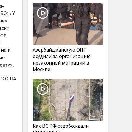
ем
ВО: «У
ния.
ысит
ров
х
Азербайджанскую ОПГ
 но и
осудили за организацию
ие
незаконной миграции в
онту».
Москве
 ВС США
Как ВС РФ освобождали