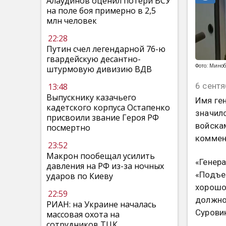
Алаудинов оценил потери ВСУ
на поле боя примерно в 2,5
млн человек
22:28
Путин счел легендарной 76-ю
гвардейскую десантно-
Фото: Мино
штурмовую дивизию ВДВ
6 сентя
13:48
Выпускнику казачьего
Имя ге
кадетского корпуса Остапенко
значил
присвоили звание Героя РФ
войска
посмертно
коммен
23:52
Макрон пообещал усилить
«Генер
давления на РФ из-за ночных
«Подъем
ударов по Киеву
хорошо.
22:59
должно
РИАН: на Украине началась
Сурови
массовая охота на
сотрудников ТЦК