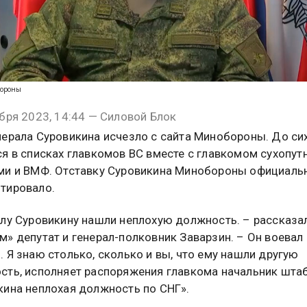
бороны
бря 2023, 14:44 — Силовой Блок
нерала Суровикина исчезло с сайта Минобороны. До сих
ся в списках главкомов ВС вместе с главкомом сухопу
ми и ВМФ. Отставку Суровикина Минобороны официаль
тировало.
алу Суровикину нашли неплохую должность. – рассказал
» депутат и генерал-полковник Заварзин. – Он воевал
 Я знаю столько, сколько и вы, что ему нашли другую
сть, исполняет распоряжения главкома начальник штаб
кина неплохая должность по СНГ».