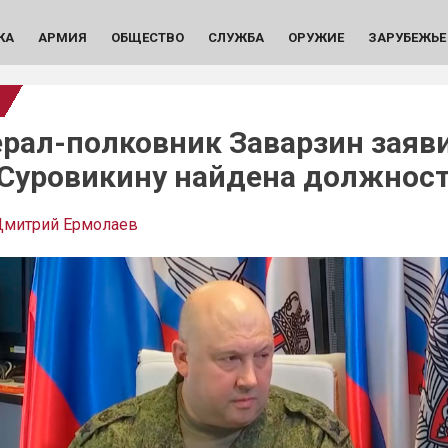
КА
АРМИЯ
ОБЩЕСТВО
СЛУЖБА
ОРУЖИЕ
ЗАРУБЕЖЬЕ
ерал-полковник Заварзин заяв
 Суровикину найдена должнос
Дмитрий Ермолаев