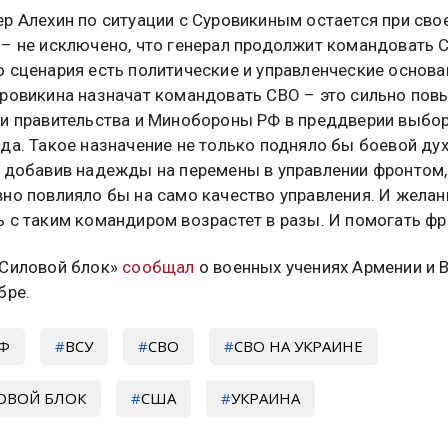
ер Алехин по ситуации с Суровикиным остается при сво
 – не исключено, что генерал продолжит командовать С
 сценария есть политические и управленческие основа
уровикина назначат командовать СВО – это сильно пов
ги правительства и Минобороны РФ в преддверии выбо
да. Такое назначение не только подняло бы боевой ду
, добавив надежды на перемены в управлении фронтом,
вно повлияло бы на само качество управления. И желан
 с таким командиром возрастет в разы. И помогать фр
«Силовой блок»
сообщал
о военных учениях Армении и
бре.
РФ
ВСУ
СВО
СВО НА УКРАИНЕ
ОВОЙ БЛОК
США
УКРАИНА