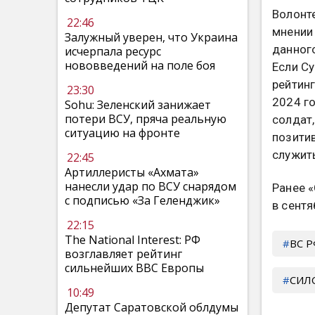
Волонт
22:46
мнении
Залужный уверен, что Украина
данного
исчерпала ресурс
нововведений на поле боя
Если С
рейтин
23:30
2024 го
Sohu: Зеленский занижает
потери ВСУ, пряча реальную
солдат
ситуацию на фронте
позити
служить
22:45
Артиллеристы «Ахмата»
нанесли удар по ВСУ снарядом
Ранее 
с подписью «За Геленджик»
в сентя
22:15
The National Interest: РФ
ВС 
возглавляет рейтинг
сильнейших ВВС Европы
СИЛ
10:49
Депутат Саратовской облдумы