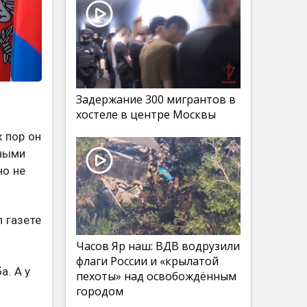
Задержание 300 мигрантов в
хостеле в центре Москвы
 пор он
тными
но не
 газете
Часов Яр наш: ВДВ водрузили
флаги России и «крылатой
а. А у
пехоты» над освобождённым
городом