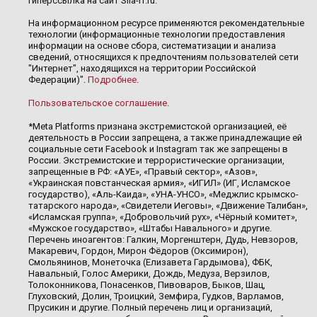
гиперссылка на сайт Sila-rf.ru.
На информационном ресурсе применяются рекомендательные
технологии (информационные технологии предоставления
информации на основе сбора, систематизации и анализа
сведений, относящихся к предпочтениям пользователей сети
"Интернет", находящихся на территории Российской
Федерации)".
Подробнее
.
Пользовательское соглашение
.
*Meta Platforms признана экстремистской организацией, её
деятельность в России запрещена, а также принадлежащие ей
социальные сети Facebook и Instagram так же запрещены в
России. Экстремистские и террористические организации,
запрещенные в РФ: «АУЕ», «Правый сектор», «Азов»,
«Украинская повстанческая армия», «ИГИЛ» (ИГ, Исламское
государство), «Аль-Каида», «УНА-УНСО», «Меджлис крымско-
татарского народа», «Свидетели Иеговы», «Движение Талибан»,
«Исламская группа», «Добровольчий рух», «Чёрный комитет»,
«Мужское государство», «Штабы Навального» и другие.
Перечень иноагентов: Галкин, Моргенштерн, Дудь, Невзоров,
Макаревич, Гордон, Мирон Фёдоров (Оксимирон),
Смольянинов, Монеточка (Елизавета Гардымова), ФБК,
Навальный, Голос Америки, Дождь, Медуза, Верзилов,
Толоконникова, Понасенков, Пивоваров, Быков, Шац,
Глуховский, Долин, Троицкий, Земфира, Гудков, Варламов,
Прусикин и другие. Полный перечень лиц и организаций,