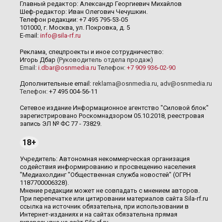
Главный редактор: Александр Георгиевич Михайлов
Шеф-редактор: Иван Олегович Чечушкин.
Телефон редакции: +7 495 795-53-05
101000, г. Москва, ул. Покровка, д. 5
E-mail:
info@sila-rf.ru
Реклама, спецпроекты и иное сотрудничество:
Игорь Дбар
(Руководитель отдела продаж)
Email:
i.dbar@osnmedia.ru
Телефон:
+7 909 936-02-90
Дополнительные email:
reklama@osnmedia.ru
,
adv@osnmedia.ru
Телефон:
+7 495 004-56-11
Сетевое издание Информационное агентство "Силовой блок"
зарегистрировано Роскомнадзором 05.10.2018, реестровая
запись ЭЛ № ФС 77 - 73829.
18+
Учредитель: Автономная некоммерческая организация
содействия информированию и просвещению населения
"Медиахолдинг "Общественная служба новостей" (ОГРН
1187700006328).
Мнение редакции может не совпадать с мнением авторов.
При перепечатке или цитировании материалов сайта Sila-rf.ru
ссылка на источник обязательна, при использовании в
Интернет-изданиях и на сайтах обязательна прямая