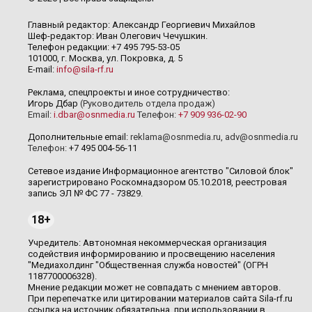
Главный редактор: Александр Георгиевич Михайлов
Шеф-редактор: Иван Олегович Чечушкин.
Телефон редакции: +7 495 795-53-05
101000, г. Москва, ул. Покровка, д. 5
E-mail:
info@sila-rf.ru
Реклама, спецпроекты и иное сотрудничество:
Игорь Дбар
(Руководитель отдела продаж)
Email:
i.dbar@osnmedia.ru
Телефон:
+7 909 936-02-90
Дополнительные email:
reklama@osnmedia.ru
,
adv@osnmedia.ru
Телефон:
+7 495 004-56-11
Сетевое издание Информационное агентство "Силовой блок"
зарегистрировано Роскомнадзором 05.10.2018, реестровая
запись ЭЛ № ФС 77 - 73829.
18+
Учредитель: Автономная некоммерческая организация
содействия информированию и просвещению населения
"Медиахолдинг "Общественная служба новостей" (ОГРН
1187700006328).
Мнение редакции может не совпадать с мнением авторов.
При перепечатке или цитировании материалов сайта Sila-rf.ru
ссылка на источник обязательна, при использовании в