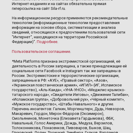
Интернет-изданиях и на сайтах обязательна прямая
гиперссылка на сайт Sila-rf.ru.
На информационном ресурсе применяются рекомендательные
технологии (информационные технологии предоставления
информации на основе сбора, систематизации и анализа
сведений, относящихся к предпочтениям пользователей сети
"Интернет", находящихся на территории Российской
Федерации)".
Подробнее
.
Пользовательское соглашение
.
*Meta Platforms признана экстремистской организацией, её
деятельность в России запрещена, а также принадлежащие ей
социальные сети Facebook и Instagram так же запрещены в
России. Экстремистские и террористические организации,
запрещенные в РФ: «АУЕ», «Правый сектор», «Азов»,
«Украинская повстанческая армия», «ИГИЛ» (ИГ, Исламское
государство), «Аль-Каида», «УНА-УНСО», «Меджлис крымско-
татарского народа», «Свидетели Иеговы», «Движение Талибан»,
«Исламская группа», «Добровольчий рух», «Чёрный комитет»,
«Мужское государство», «Штабы Навального» и другие.
Перечень иноагентов: Галкин, Моргенштерн, Дудь, Невзоров,
Макаревич, Гордон, Мирон Фёдоров (Оксимирон),
Смольянинов, Монеточка (Елизавета Гардымова), ФБК,
Навальный, Голос Америки, Дождь, Медуза, Верзилов,
Толоконникова, Понасенков, Пивоваров, Быков, Шац,
Глуховский, Долин, Троицкий, Земфира, Гудков, Варламов,