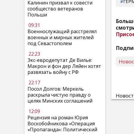
ГЕР
Калинин призвал к совести
сообщество ветеранов
Польши
Больш
09:31
смотри
Военнослужащий расстрелял
Присо
военных и мирных жителей
под Севастополем
Подпи
22:23
Экс-евродепутат Де Вилье:
Ново
Макрон и фон дер Ляйен хотят
развязать войну с РФ
22:17
Посол Долгов: Меркель
раскрыла чистую правду о
Новос
целях Минских соглашений
12:09
Рецензия на роман Юрия
Воскобойникова «Операция
«Пропаганда»: Политический