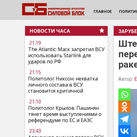
ГЛАВНОЕ
ПОЛИТИ
НОВОСТИ ЧАСА
ЗАРУБ
Ште
21:19
The Atlantic: Маск запретил ВСУ
пер
использовать Starlink для
ударов по РФ
рак
21:15
Политолог Никсон: нехватка
Автор:
Е
личного состава в ВСУ
становится критичной
21:10
Политолог Крылов: Пашинян
тянет время выступлениями о
референдуме по ЕС и ЕАЭС
23:43