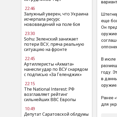
вариант
22:46
Залужный уверен, что Украина
Штегнер
исчерпала ресурс
еще бол
нововведений на поле боя
Он пре
23:30
оружием
Sohu: Зеленский занижает
соглаш
потери ВСУ, пряча реальную
оппоне
ситуацию на фронте
22:45
В июле
Артиллеристы «Ахмата»
размещ
нанесли удар по ВСУ снарядом
году. Э
с подписью «За Геленджик»
в данн
22:15
оружие
The National Interest: РФ
возглавляет рейтинг
Ранее 
сильнейших ВВС Европы
для ук
10:49
Депутат Саратовской облдумы