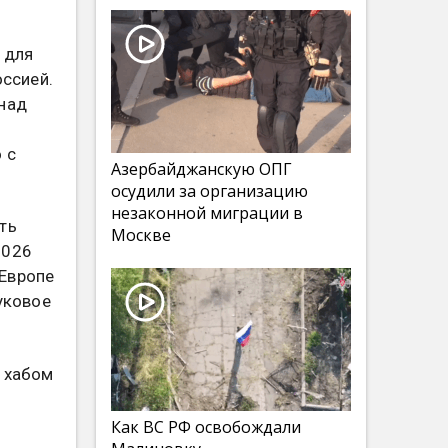
 для
оссией.
 над
 с
Азербайджанскую ОПГ
осудили за организацию
незаконной миграции в
ть
Москве
2026
 Европе
уковое
м хабом
Как ВС РФ освобождали