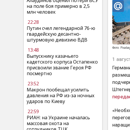
Алаудинов оценил потери ВСУ
на поле боя примерно в 2,5
млн человек
22:28
Путин счел легендарной 76-ю
гвардейскую десантно-
штурмовую дивизию ВДВ
Фото: Pixabay
13:48
Выпускнику казачьего
1 авгус
кадетского корпуса Остапенко
присвоили звание Героя РФ
Германи
посмертно
размещ
подчер
23:52
Штегне
Макрон пообещал усилить
давления на РФ из-за ночных
переда
ударов по Киеву
«Необх
22:59
РИАН: на Украине началась
перегов
массовая охота на
наращи
сотрудников ТЦК