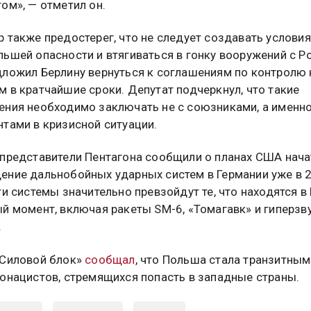
ом», — отметил он.
 также предостерег, что не следует создавать условия
ьшей опасности и втягиваться в гонку вооружений с Р
дложил Берлину вернуться к соглашениям по контролю
 в кратчайшие сроки. Депутат подчеркнул, что такие
ения необходимо заключать не с союзниками, а именно
нтами в кризисной ситуации.
 представители Пентагона сообщили о планах США нача
ение дальнобойных ударных систем в Германии уже в 
ти системы значительно превзойдут те, что находятся в
ый момент, включая ракеты SM-6, «Томагавк» и гиперзв
.
«Силовой блок»
сообщал
, что Польша стала транзитны
ронацистов, стремящихся попасть в западные страны.