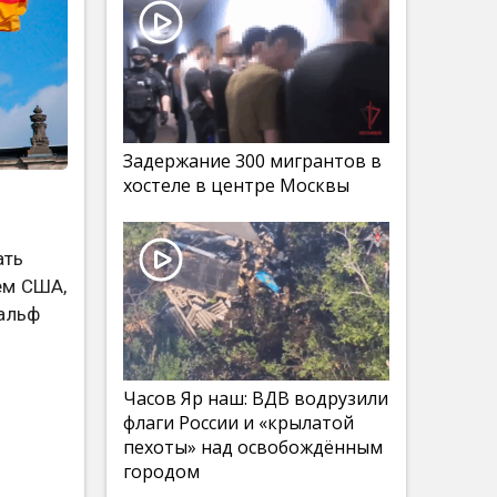
Задержание 300 мигрантов в
хостеле в центре Москвы
ать
ем США,
Ральф
Часов Яр наш: ВДВ водрузили
флаги России и «крылатой
пехоты» над освобождённым
городом