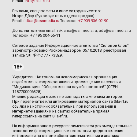
E-mail:
info@sila-rf.ru
Реклама, спецпроекты и иное сотрудничество:
Игорь Дбар
(Руководитель отдела продаж)
Email:
i.dbar@osnmedia.ru
Телефон:
+7 909 936-02-90
Дополнительные email:
reklama@osnmedia.ru
,
adv@osnmedia.ru
Телефон:
+7 495 004-56-11
Сетевое издание Информационное агентство "Силовой блок"
зарегистрировано Роскомнадзором 05.10.2018, реестровая
запись ЭЛ № ФС 77 - 73829.
18+
Учредитель: Автономная некоммерческая организация
содействия информированию и просвещению населения
"Медиахолдинг "Общественная служба новостей" (ОГРН
1187700006328).
Мнение редакции может не совпадать с мнением авторов.
При перепечатке или цитировании материалов сайта Sila-rf.ru
ссылка на источник обязательна, при использовании в
Интернет-изданиях и на сайтах обязательна прямая
гиперссылка на сайт Sila-rf.ru.
На информационном ресурсе применяются рекомендательные
технологии (информационные технологии предоставления
информации на основе сбора, систематизации и анализа