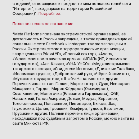
сведений, относящихся к предпочтениям пользователей сети
"Интернет", находящихся на территории Российской
Федерации)".
Подробнее
.
Пользовательское соглашение
.
*Meta Platforms признана экстремистской организацией, её
деятельность в России запрещена, а также принадлежащие ей
социальные сети Facebook и Instagram так же запрещены в
России. Экстремистские и террористические организации,
запрещенные в РФ: «АУЕ», «Правый сектор», «Азов»,
«Украинская повстанческая армия», «ИГИЛ» (ИГ, Исламское
государство), «Аль-Каида», «УНА-УНСО», «Меджлис крымско-
татарского народа», «Свидетели Иеговы», «Движение Талибан»,
«Исламская группа», «Добровольчий рух», «Чёрный комитет»,
«Мужское государство», «Штабы Навального» и другие.
Перечень иноагентов: Галкин, Моргенштерн, Дудь, Невзоров,
Макаревич, Гордон, Мирон Фёдоров (Оксимирон),
Смольянинов, Монеточка (Елизавета Гардымова), ФБК,
Навальный, Голос Америки, Дождь, Медуза, Верзилов,
Толоконникова, Понасенков, Пивоваров, Быков, Шац,
Глуховский, Долин, Троицкий, Земфира, Гудков, Варламов,
Прусикин и другие. Полный перечень лиц и организаций,
находящихся под судебным запретом в России, можно найти на
сайте Минюста РФ.