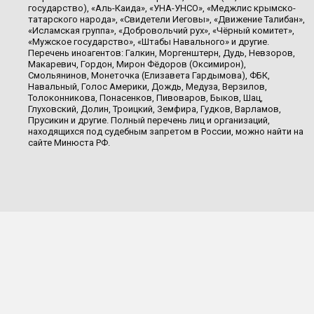
государство), «Аль-Каида», «УНА-УНСО», «Меджлис крымско-
татарского народа», «Свидетели Иеговы», «Движение Талибан»,
«Исламская группа», «Добровольчий рух», «Чёрный комитет»,
«Мужское государство», «Штабы Навального» и другие.
Перечень иноагентов: Галкин, Моргенштерн, Дудь, Невзоров,
Макаревич, Гордон, Мирон Фёдоров (Оксимирон),
Смольянинов, Монеточка (Елизавета Гардымова), ФБК,
Навальный, Голос Америки, Дождь, Медуза, Верзилов,
Толоконникова, Понасенков, Пивоваров, Быков, Шац,
Глуховский, Долин, Троицкий, Земфира, Гудков, Варламов,
Прусикин и другие. Полный перечень лиц и организаций,
находящихся под судебным запретом в России, можно найти на
сайте Минюста РФ.