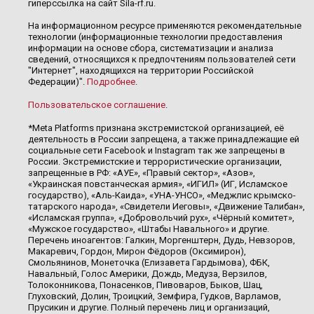
гиперссылка на сайт Sila-rf.ru.
На информационном ресурсе применяются рекомендательные
технологии (информационные технологии предоставления
информации на основе сбора, систематизации и анализа
сведений, относящихся к предпочтениям пользователей сети
"Интернет", находящихся на территории Российской
Федерации)".
Подробнее
.
Пользовательское соглашение
.
*Meta Platforms признана экстремистской организацией, её
деятельность в России запрещена, а также принадлежащие ей
социальные сети Facebook и Instagram так же запрещены в
России. Экстремистские и террористические организации,
запрещенные в РФ: «АУЕ», «Правый сектор», «Азов»,
«Украинская повстанческая армия», «ИГИЛ» (ИГ, Исламское
государство), «Аль-Каида», «УНА-УНСО», «Меджлис крымско-
татарского народа», «Свидетели Иеговы», «Движение Талибан»,
«Исламская группа», «Добровольчий рух», «Чёрный комитет»,
«Мужское государство», «Штабы Навального» и другие.
Перечень иноагентов: Галкин, Моргенштерн, Дудь, Невзоров,
Макаревич, Гордон, Мирон Фёдоров (Оксимирон),
Смольянинов, Монеточка (Елизавета Гардымова), ФБК,
Навальный, Голос Америки, Дождь, Медуза, Верзилов,
Толоконникова, Понасенков, Пивоваров, Быков, Шац,
Глуховский, Долин, Троицкий, Земфира, Гудков, Варламов,
Прусикин и другие. Полный перечень лиц и организаций,