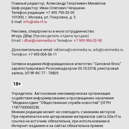
Главный редактор: Александр Георгиевич Михайлов
Шеф-редактор: Иван Олегович Чечушкин.
Телефон редакции: +7 495 795-53-05
101000, г. Москва, ул. Покровка, д. 5
E-mail:
info@sila-rf.ru
Реклама, спецпроекты и иное сотрудничество:
Игорь Дбар
(Руководитель отдела продаж)
Email:
i.dbar@osnmedia.ru
Телефон:
+7 909 936-02-90
Дополнительные email:
reklama@osnmedia.ru
,
adv@osnmedia.ru
Телефон:
+7 495 004-56-11
Сетевое издание Информационное агентство "Силовой блок"
зарегистрировано Роскомнадзором 05.10.2018, реестровая
запись ЭЛ № ФС 77 - 73829.
18+
Учредитель: Автономная некоммерческая организация
содействия информированию и просвещению населения
"Медиахолдинг "Общественная служба новостей" (ОГРН
1187700006328).
Мнение редакции может не совпадать с мнением авторов.
При перепечатке или цитировании материалов сайта Sila-rf.ru
ссылка на источник обязательна, при использовании в
Интернет-изданиях и на сайтах обязательна прямая