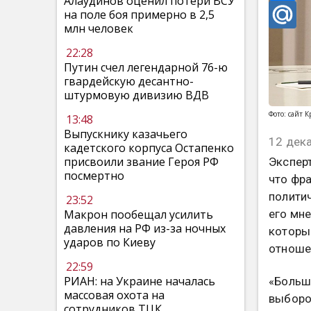
Алаудинов оценил потери ВСУ
на поле боя примерно в 2,5
млн человек
22:28
Путин счел легендарной 76-ю
гвардейскую десантно-
штурмовую дивизию ВДВ
Фото: сайт 
13:48
Выпускнику казачьего
12 дека
кадетского корпуса Остапенко
присвоили звание Героя РФ
Экспер
посмертно
что фр
политич
23:52
его мне
Макрон пообещал усилить
давления на РФ из-за ночных
которые
ударов по Киеву
отноше
22:59
РИАН: на Украине началась
«Больш
массовая охота на
выборо
сотрудников ТЦК