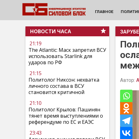
ГЛАВНОЕ
ПОЛИТИ
НОВОСТИ ЧАСА
ЗАРУБ
Пол
21:19
The Atlantic: Маск запретил ВСУ
осл
использовать Starlink для
ударов по РФ
меж
21:15
Политолог Никсон: нехватка
Автор:
А
личного состава в ВСУ
становится критичной
21:10
Политолог Крылов: Пашинян
тянет время выступлениями о
референдуме по ЕС и ЕАЭС
23:43