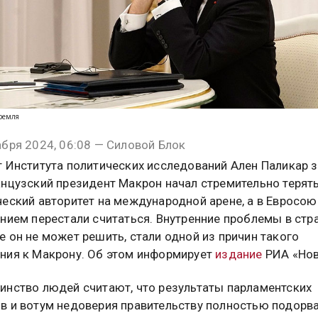
Кремля
бря 2024, 06:08 — Силовой Блок
т Института политических исследований Ален Паликар з
анцузский президент Макрон начал стремительно терят
еский авторитет на международной арене, а в Евросою
нием перестали считаться. Внутренние проблемы в стра
 он не может решить, стали одной из причин такого
ния к Макрону. Об этом информирует
издание
РИА «Нов
инство людей считают, что результаты парламентских
в и вотум недоверия правительству полностью подорва