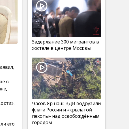
Задержание 300 мигрантов в
хостеле в центре Москвы
аявил,
ь
зе с
не,
ости».
Часов Яр наш: ВДВ водрузили
флаги России и «крылатой
пехоты» над освобождённым
городом
ли его