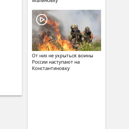
Малиновку
От них не укрыться: воины
России наступают на
Константиновку