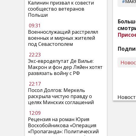
МАК
Калинин призвал к совести
сообщество ветеранов
Польши
Больш
09:31
смотри
Военнослужащий расстрелял
Присо
военных и мирных жителей
под Севастополем
Подпи
22:23
Экс-евродепутат Де Вилье:
Ново
Макрон и фон дер Ляйен хотят
развязать войну с РФ
22:17
Посол Долгов: Меркель
раскрыла чистую правду о
Новос
целях Минских соглашений
12:09
Рецензия на роман Юрия
Воскобойникова «Операция
«Пропаганда»: Политический