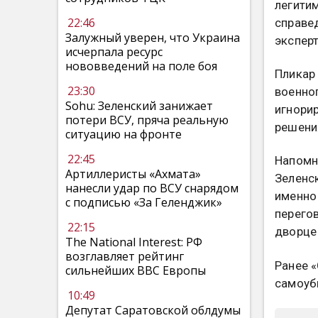
легитим
22:46
справед
Залужный уверен, что Украина
эксперт
исчерпала ресурс
нововведений на поле боя
Пликар
23:30
военног
Sohu: Зеленский занижает
игнори
потери ВСУ, пряча реальную
решени
ситуацию на фронте
22:45
Напомн
Артиллеристы «Ахмата»
Зеленс
нанесли удар по ВСУ снарядом
именно
с подписью «За Геленджик»
перего
22:15
дворце 
The National Interest: РФ
возглавляет рейтинг
Ранее 
сильнейших ВВС Европы
самоуб
10:49
Депутат Саратовской облдумы