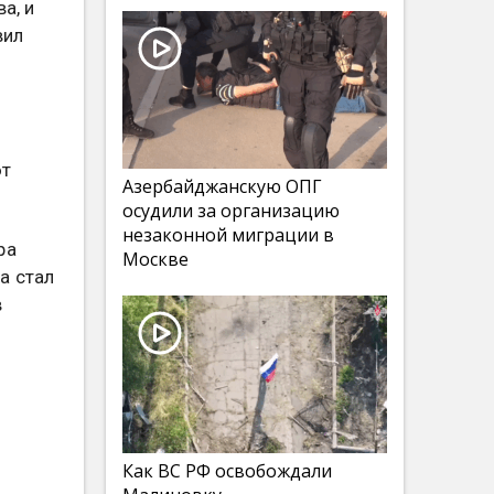
а, и
вил
ют
Азербайджанскую ОПГ
осудили за организацию
незаконной миграции в
ра
Москве
а стал
в
Как ВС РФ освобождали