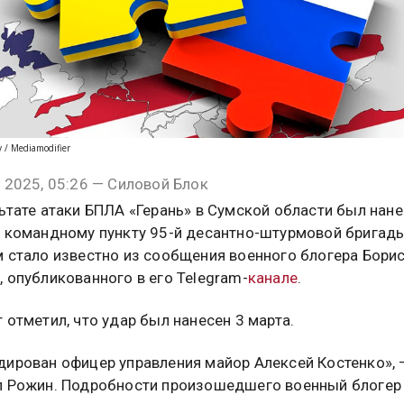
y / Mediamodifier
 2025, 05:26 — Силовой Блок
ьтате атаки БПЛА «Герань» в Сумской области был нан
о командному пункту 95-й десантно-штурмовой бригад
м стало известно из сообщения военного блогера Бори
 опубликованного в его Telegram-
канале
.
 отметил, что удар был нанесен 3 марта.
дирован офицер управления майор Алексей Костенко», 
л Рожин. Подробности произошедшего военный блогер