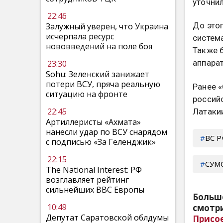
уточнил
22:46
До этог
Залужный уверен, что Украина
исчерпала ресурс
систем
нововведений на поле боя
Также 
аппарат
23:30
Sohu: Зеленский занижает
потери ВСУ, пряча реальную
Ранее 
ситуацию на фронте
россий
22:45
Латакии
Артиллеристы «Ахмата»
нанесли удар по ВСУ снарядом
ВС 
с подписью «За Геленджик»
22:15
СУМ
The National Interest: РФ
возглавляет рейтинг
сильнейших ВВС Европы
Больш
10:49
смотри
Депутат Саратовской облдумы
Присо