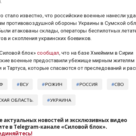
.
о стало известно, что российские военные нанесли уда
ам противовоздушной обороны Украины в Сумской обл
были атакованы склады, операторы беспилотных летат
ов и скопления украинских боевиков.
«Силовой блок»
сообщал
, что на базе Хмеймим в Сирии
ские военные предоставили убежище мирным жителям
 и Тартуса, которые спасаются от преследований и рас
РФ
ВСУ
РОЖИН
РОССИЯ
СВО
СКАЯ ОБЛАСТЬ.
УКРАИНА
е актуальных новостей и эксклюзивных видео
те в Telegram-канале «Силовой блок».
единяйтесь!