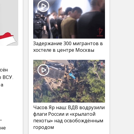
Задержание 300 мигрантов в
хостеле в центре Москвы
есён
ы ВСУ.
са
Часов Яр наш: ВДВ водрузили
флаги России и «крылатой
пехоты» над освобождённым
—
городом
 не