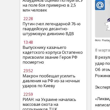
Алаудинов оценил потери ВСУ
на поле боя примерно в 2,5
млн человек
22:28
Путин счел легендарной 76-ю
гвардейскую десантно-
штурмовую дивизию ВДВ
Фото: Pixaba
13:48
Выпускнику казачьего
8 марта
кадетского корпуса Остапенко
присвоили звание Героя РФ
В резул
посмертно
удар п
Об это
23:52
Рожина,
Макрон пообещал усилить
давления на РФ из-за ночных
ударов по Киеву
Эксперт
22:59
«Ликви
РИАН: на Украине началась
массовая охота на
написа
сотрудников ТЦК