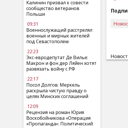
Калинин призвал к совести
сообщество ветеранов
Подпи
Польши
Ново
09:31
Военнослужащий расстрелял
военных и мирных жителей
под Севастополем
22:23
Новос
Экс-евродепутат Де Вилье:
Макрон и фон дер Ляйен хотят
развязать войну с РФ
22:17
Посол Долгов: Меркель
раскрыла чистую правду о
целях Минских соглашений
12:09
Рецензия на роман Юрия
Воскобойникова «Операция
«Пропаганда»: Политический