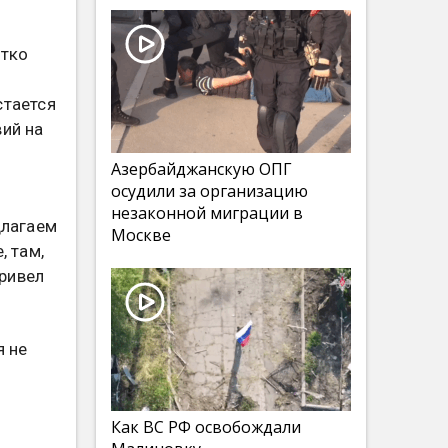
етко
стается
ий на
Азербайджанскую ОПГ
осудили за организацию
незаконной миграции в
длагаем
Москве
, там,
привел
я не
Как ВС РФ освобождали