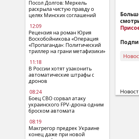
Посол Долгов: Меркель
раскрыла чистую правду о
Больш
целях Минских соглашений
смотри
12:09
Присо
Рецензия на роман Юрия
Воскобойникова «Операция
Подпи
«Пропаганда»: Политический
триллер на грани метафизики»
Ново
11:18
В России хотят узаконить
автоматические штрафы с
дронов
Новос
08:24
Боец СВО сорвал атаку
украинского FPV-дрона одним
броском автомата
08:19
Макгрегор предрек Украине
конец даже при новой