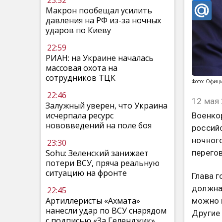
23:52
Макрон пообещал усилить
давления на РФ из-за ночных
ударов по Киеву
22:59
РИАН: на Украине началась
массовая охота на
сотрудников ТЦК
Фото: Офиц
22:46
12 мая 
Залужный уверен, что Украина
исчерпала ресурс
Военко
нововведений на поле боя
россий
ночного
23:30
перего
Sohu: Зеленский занижает
потери ВСУ, пряча реальную
ситуацию на фронте
Глава г
должна
22:45
Артиллеристы «Ахмата»
можно 
нанесли удар по ВСУ снарядом
Другие
с подписью «За Геленджик»