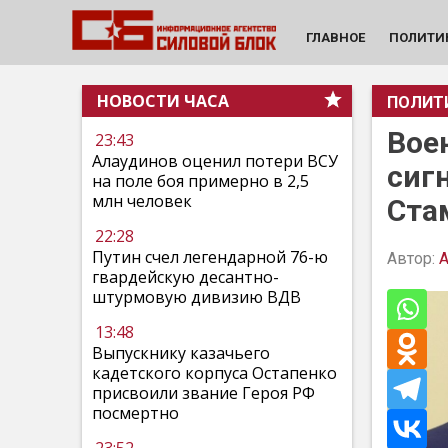
ГЛАВНОЕ
ПОЛИТИ
НОВОСТИ ЧАСА
ПОЛИТ
Вое
23:43
Алаудинов оценил потери ВСУ
сиг
на поле боя примерно в 2,5
млн человек
Ста
22:28
Путин счел легендарной 76-ю
Автор:
А
гвардейскую десантно-
штурмовую дивизию ВДВ
13:48
Выпускнику казачьего
кадетского корпуса Остапенко
присвоили звание Героя РФ
посмертно