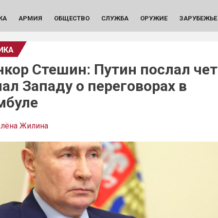
КА
АРМИЯ
ОБЩЕСТВО
СЛУЖБА
ОРУЖИЕ
ЗАРУБЕЖЬЕ
ИКА
нкор Стешин: Путин послал че
нал Западу о переговорах в
мбуле
лёна Жилина