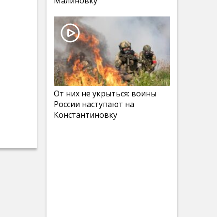
Малиновку
От них не укрыться: воины
России наступают на
Константиновку