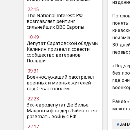
издани
22:15
The National Interest: РФ
По сло
возглавляет рейтинг
понять
сильнейших ВВС Европы
киевск
10:49
неизме
Депутат Саратовской облдумы
30 дней
Калинин призвал к совести
перево
сообщество ветеранов
Польши
«Подчер
09:31
без про
Военнослужащий расстрелял
где они
военных и мирных жителей
военко
под Севастополем
22:23
Ранее «
Экс-евродепутат Де Вилье:
может 
Макрон и фон дер Ляйен хотят
развязать войну с РФ
ЗАП
22:17