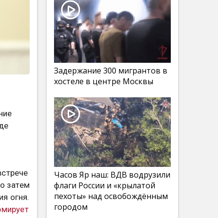
Задержание 300 мигрантов в
хостеле в центре Москвы
ние
де
встрече
Часов Яр наш: ВДВ водрузили
о затем
флаги России и «крылатой
пехоты» над освобождённым
я огня.
городом
рмирует