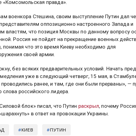
е «Комсомольская правда».
вам военкора Стешина, своим выступление Путин дал ч
 представителям оппозиционно настроенного Запада и
им властям, что позиция Москвы по данному вопросу о
нной. Россия не пойдет на прекращение военных действ
, понимая что это время Киеву необходимо для
оружения своей армии.
кну, без всяких предварительных условий. Начать пре
медления уже в следующий четверг, 15 мая, в Стамбуле
 проводились ранее, и там, где они были прерваны», — 
р слова российского лидера.
Силовой блок» писал, что Путин
раскрыл
, почему Росси
«шарахнуть» в ответ на провокации Украины.
АД
КИЕВ
ПУТИН