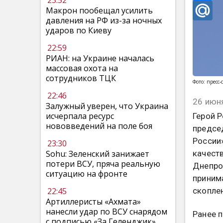
23:52
Макрон пообещал усилить
давления на РФ из-за ночных
ударов по Киеву
22:59
РИАН: на Украине началась
массовая охота на
сотрудников ТЦК
Фото: пресс
22:46
26 июн
Залужный уверен, что Украина
исчерпала ресурс
Герой 
нововведений на поле боя
предсе
России
23:30
качест
Sohu: Зеленский занижает
потери ВСУ, пряча реальную
Днепро
ситуацию на фронте
приним
скоплен
22:45
Артиллеристы «Ахмата»
нанесли удар по ВСУ снарядом
Ранее 
с подписью «За Геленджик»