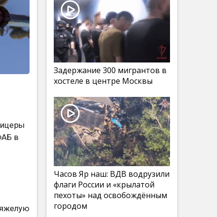
Задержание 300 мигрантов в
хостеле в центре Москвы
фицеры
ФАБ в
я
Часов Яр наш: ВДВ водрузили
флаги России и «крылатой
пехоты» над освобождённым
городом
тяжелую