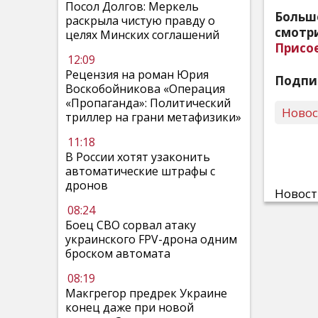
Посол Долгов: Меркель
Больш
раскрыла чистую правду о
смотри
целях Минских соглашений
Присо
12:09
Рецензия на роман Юрия
Подпи
Воскобойникова «Операция
«Пропаганда»: Политический
Ново
триллер на грани метафизики»
11:18
В России хотят узаконить
автоматические штрафы с
дронов
Новос
08:24
Боец СВО сорвал атаку
украинского FPV-дрона одним
броском автомата
08:19
Макгрегор предрек Украине
конец даже при новой