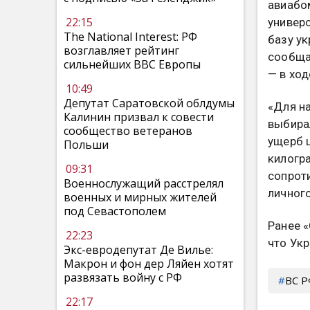
авиабо
22:15
универ
The National Interest: РФ
базу у
возглавляет рейтинг
сообща
сильнейших ВВС Европы
— в ход
10:49
Депутат Саратовской облдумы
«Для н
Калинин призвал к совести
выбира
сообщество ветеранов
ущерб 
Польши
килогр
09:31
сопроти
Военнослужащий расстрелял
личного
военных и мирных жителей
под Севастополем
Ранее 
22:23
что Ук
Экс-евродепутат Де Вилье:
Макрон и фон дер Ляйен хотят
развязать войну с РФ
ВС 
22:17