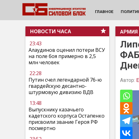
ГЛАВНОЕ
ПОЛИТИ
НОВОСТИ ЧАСА
АРМИЯ
Лип
23:43
Алаудинов оценил потери ВСУ
ФАБ
на поле боя примерно в 2,5
млн человек
Дне
22:28
Путин счел легендарной 76-ю
Автор:
Е
гвардейскую десантно-
штурмовую дивизию ВДВ
13:48
Выпускнику казачьего
кадетского корпуса Остапенко
присвоили звание Героя РФ
посмертно