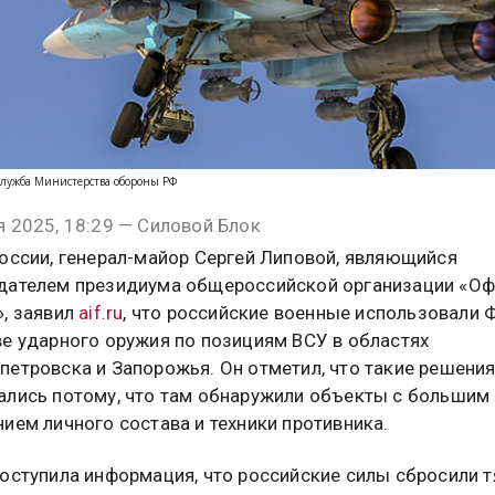
-служба Министерства обороны РФ
я 2025, 18:29 — Силовой Блок
России, генерал-майор Сергей Липовой, являющийся
дателем президиума общероссийской организации «О
», заявил
aif.ru
, что российские военные использовали 
ве ударного оружия по позициям ВСУ в областях
петровска и Запорожья. Он отметил, что такие решени
ались потому, что там обнаружили объекты с большим
ием личного состава и техники противника.
поступила информация, что российские силы сбросили 