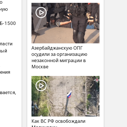
ую
нную
АБ-1500
ласти
Азербайджанскую ОПГ
ный
осудили за организацию
незаконной миграции в
а
Москве
ления
вается,
Как ВС РФ освобождали