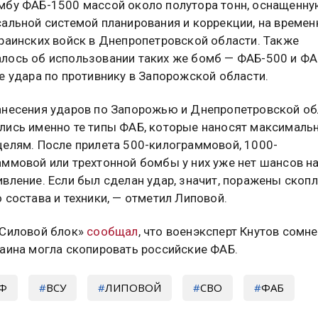
мбу ФАБ-1500 массой около полутора тонн, оснащенн
сальной системой планирования и коррекции, на време
краинских войск в Днепропетровской области. Также
лось об использовании таких же бомб — ФАБ-500 и Ф
е удара по противнику в Запорожской области.
анесения ударов по Запорожью и Днепропетровской об
лись именно те типы ФАБ, которые наносят максималь
целям. После прилета 500-килограммовой, 1000-
аммовой или трехтонной бомбы у них уже нет шансов н
вление. Если был сделан удар, значит, поражены скоп
 состава и техники, — отметил Липовой.
«Силовой блок»
сообщал
, что военэксперт Кнутов сомне
раина могла скопировать российские ФАБ.
РФ
ВСУ
ЛИПОВОЙ
СВО
ФАБ