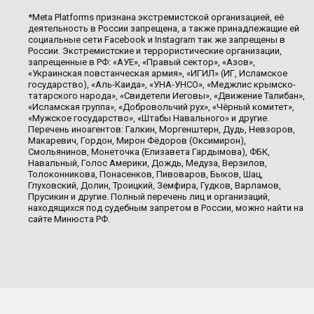
*Meta Platforms признана экстремистской организацией, её
деятельность в России запрещена, а также принадлежащие ей
социальные сети Facebook и Instagram так же запрещены в
России. Экстремистские и террористические организации,
запрещенные в РФ: «АУЕ», «Правый сектор», «Азов»,
«Украинская повстанческая армия», «ИГИЛ» (ИГ, Исламское
государство), «Аль-Каида», «УНА-УНСО», «Меджлис крымско-
татарского народа», «Свидетели Иеговы», «Движение Талибан»,
«Исламская группа», «Добровольчий рух», «Чёрный комитет»,
«Мужское государство», «Штабы Навального» и другие.
Перечень иноагентов: Галкин, Моргенштерн, Дудь, Невзоров,
Макаревич, Гордон, Мирон Фёдоров (Оксимирон),
Смольянинов, Монеточка (Елизавета Гардымова), ФБК,
Навальный, Голос Америки, Дождь, Медуза, Верзилов,
Толоконникова, Понасенков, Пивоваров, Быков, Шац,
Глуховский, Долин, Троицкий, Земфира, Гудков, Варламов,
Прусикин и другие. Полный перечень лиц и организаций,
находящихся под судебным запретом в России, можно найти на
сайте Минюста РФ.