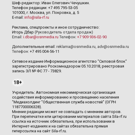
Шеф-редактор: Иван Олегович Чечушкин.
Телефон редакции: +7 495 795-53-05
101000, г. Москва, ул. Покровка, д. 5
E-mail:
info@sila-rf.ru
Реклама, спецпроекты и иное сотрудничество:
Игорь Дбар
(Руководитель отдела продаж)
Email:
i.dbar@osnmedia.ru
Телефон:
+7 909 936-02-90
Дополнительные email:
reklama@osnmedia.ru
,
adv@osnmedia.ru
Телефон:
+7 495 004-56-11
Сетевое издание Информационное агентство "Силовой блок"
зарегистрировано Роскомнадзором 05.10.2018, реестровая
запись ЭЛ № ФС 77 - 73829.
18+
Учредитель: Автономная некоммерческая организация
содействия информированию и просвещению населения
"Медиахолдинг "Общественная служба новостей" (ОГРН
1187700006328).
Мнение редакции может не совпадать с мнением авторов.
При перепечатке или цитировании материалов сайта Sila-rf.ru
ссылка на источник обязательна, при использовании в
Интернет-изданиях и на сайтах обязательна прямая
гиперссылка на сайт Sila-rf.ru.