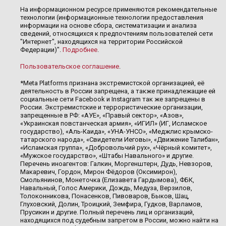
На информационном ресурсе применяются рекомендательные
технологии (информационные технологии предоставления
информации на основе сбора, систематизации и анализа
сведений, относящихся к предпочтениям пользователей сети
"Интернет", находящихся на территории Российской
Федерации)".
Подробнее
.
Пользовательское соглашение
.
*Meta Platforms признана экстремистской организацией, её
деятельность в России запрещена, а также принадлежащие ей
социальные сети Facebook и Instagram так же запрещены в
России. Экстремистские и террористические организации,
запрещенные в РФ: «АУЕ», «Правый сектор», «Азов»,
«Украинская повстанческая армия», «ИГИЛ» (ИГ, Исламское
государство), «Аль-Каида», «УНА-УНСО», «Меджлис крымско-
татарского народа», «Свидетели Иеговы», «Движение Талибан»,
«Исламская группа», «Добровольчий рух», «Чёрный комитет»,
«Мужское государство», «Штабы Навального» и другие.
Перечень иноагентов: Галкин, Моргенштерн, Дудь, Невзоров,
Макаревич, Гордон, Мирон Фёдоров (Оксимирон),
Смольянинов, Монеточка (Елизавета Гардымова), ФБК,
Навальный, Голос Америки, Дождь, Медуза, Верзилов,
Толоконникова, Понасенков, Пивоваров, Быков, Шац,
Глуховский, Долин, Троицкий, Земфира, Гудков, Варламов,
Прусикин и другие. Полный перечень лиц и организаций,
находящихся под судебным запретом в России, можно найти на