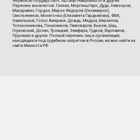
«Мужское государство», «Штабы Навального» и другие.
Перечень иноагентов: Галкин, Моргенштерн, Дудь, Невзоров,
Макаревич, Гордон, Мирон Фёдоров (Оксимирон),
Смольянинов, Монеточка (Елизавета Гардымова), ФБК,
Навальный, Голос Америки, Дождь, Медуза, Верзилов,
Толоконникова, Понасенков, Пивоваров, Быков, Шац,
Глуховский, Долин, Троицкий, Земфира, Гудков, Варламов,
Прусикин и другие. Полный перечень лиц и организаций,
находящихся под судебным запретом в России, можно найти на
сайте Минюста РФ.