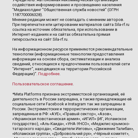
содействия информированию и просвещению населения
"Медиахолдинг "Общественная служба новостей" (ОГРН
1187700006328).
Мнение редакции может не совпадать с мнением авторов.
При перепечатке или цитировании материалов сайта Sila-rf.ru
ссылка на источник обязательна, при использовании в
Интернет-изданиях и на сайтах обязательна прямая
гиперссылка на сайт Sila-rf.ru.
На информационном ресурсе применяются рекомендательные
технологии (информационные технологии предоставления
информации на основе сбора, систематизации и анализа
сведений, относящихся к предпочтениям пользователей сети
"Интернет", находящихся на территории Российской
Федерации)".
Подробнее
.
Пользовательское соглашение
.
*Meta Platforms признана экстремистской организацией, её
деятельность в России запрещена, а также принадлежащие ей
социальные сети Facebook и Instagram так же запрещены в
России. Экстремистские и террористические организации,
запрещенные в РФ: «АУЕ», «Правый сектор», «Азов»,
«Украинская повстанческая армия», «ИГИЛ» (ИГ, Исламское
государство), «Аль-Каида», «УНА-УНСО», «Меджлис крымско-
татарского народа», «Свидетели Иеговы», «Движение Талибан»,
«Исламская группа», «Добровольчий рух», «Чёрный комитет»,