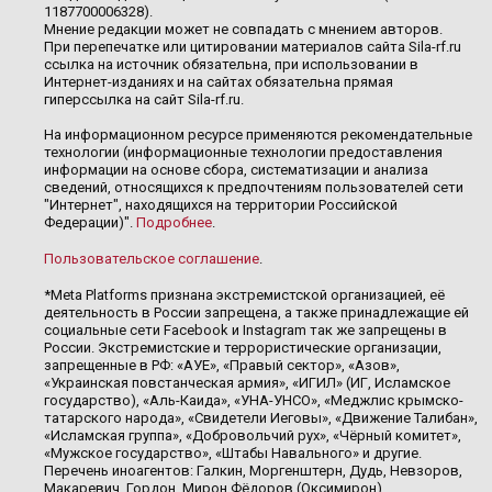
1187700006328).
Мнение редакции может не совпадать с мнением авторов.
При перепечатке или цитировании материалов сайта Sila-rf.ru
ссылка на источник обязательна, при использовании в
Интернет-изданиях и на сайтах обязательна прямая
гиперссылка на сайт Sila-rf.ru.
На информационном ресурсе применяются рекомендательные
технологии (информационные технологии предоставления
информации на основе сбора, систематизации и анализа
сведений, относящихся к предпочтениям пользователей сети
"Интернет", находящихся на территории Российской
Федерации)".
Подробнее
.
Пользовательское соглашение
.
*Meta Platforms признана экстремистской организацией, её
деятельность в России запрещена, а также принадлежащие ей
социальные сети Facebook и Instagram так же запрещены в
России. Экстремистские и террористические организации,
запрещенные в РФ: «АУЕ», «Правый сектор», «Азов»,
«Украинская повстанческая армия», «ИГИЛ» (ИГ, Исламское
государство), «Аль-Каида», «УНА-УНСО», «Меджлис крымско-
татарского народа», «Свидетели Иеговы», «Движение Талибан»,
«Исламская группа», «Добровольчий рух», «Чёрный комитет»,
«Мужское государство», «Штабы Навального» и другие.
Перечень иноагентов: Галкин, Моргенштерн, Дудь, Невзоров,
Макаревич, Гордон, Мирон Фёдоров (Оксимирон),