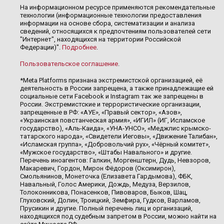
На информационном ресурсе применяются рекомендательные
технологии (информационные технологии предоставления
информации на основе сбора, систематизации и анализа
сведений, относящихся к предпочтениям пользователей сети
"Интернет", находящихся на территории Российской
Федерации)".
Подробнее
.
Пользовательское соглашение
.
*Meta Platforms признана экстремистской организацией, её
деятельность в России запрещена, а также принадлежащие ей
социальные сети Facebook и Instagram так же запрещены в
России. Экстремистские и террористические организации,
запрещенные в РФ: «АУЕ», «Правый сектор», «Азов»,
«Украинская повстанческая армия», «ИГИЛ» (ИГ, Исламское
государство), «Аль-Каида», «УНА-УНСО», «Меджлис крымско-
татарского народа», «Свидетели Иеговы», «Движение Талибан»,
«Исламская группа», «Добровольчий рух», «Чёрный комитет»,
«Мужское государство», «Штабы Навального» и другие.
Перечень иноагентов: Галкин, Моргенштерн, Дудь, Невзоров,
Макаревич, Гордон, Мирон Фёдоров (Оксимирон),
Смольянинов, Монеточка (Елизавета Гардымова), ФБК,
Навальный, Голос Америки, Дождь, Медуза, Верзилов,
Толоконникова, Понасенков, Пивоваров, Быков, Шац,
Глуховский, Долин, Троицкий, Земфира, Гудков, Варламов,
Прусикин и другие. Полный перечень лиц и организаций,
находящихся под судебным запретом в России, можно найти на