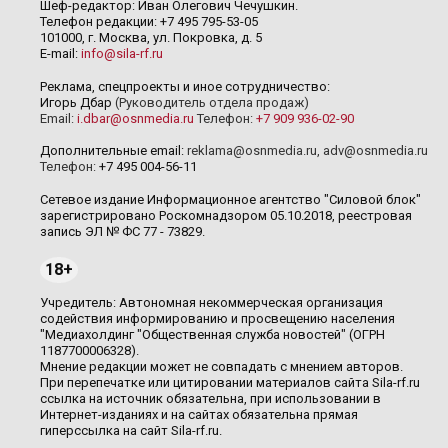
Шеф-редактор: Иван Олегович Чечушкин.
Телефон редакции: +7 495 795-53-05
101000, г. Москва, ул. Покровка, д. 5
E-mail:
info@sila-rf.ru
Реклама, спецпроекты и иное сотрудничество:
Игорь Дбар
(Руководитель отдела продаж)
Email:
i.dbar@osnmedia.ru
Телефон:
+7 909 936-02-90
Дополнительные email:
reklama@osnmedia.ru
,
adv@osnmedia.ru
Телефон:
+7 495 004-56-11
Сетевое издание Информационное агентство "Силовой блок"
зарегистрировано Роскомнадзором 05.10.2018, реестровая
запись ЭЛ № ФС 77 - 73829.
18+
Учредитель: Автономная некоммерческая организация
содействия информированию и просвещению населения
"Медиахолдинг "Общественная служба новостей" (ОГРН
1187700006328).
Мнение редакции может не совпадать с мнением авторов.
При перепечатке или цитировании материалов сайта Sila-rf.ru
ссылка на источник обязательна, при использовании в
Интернет-изданиях и на сайтах обязательна прямая
гиперссылка на сайт Sila-rf.ru.