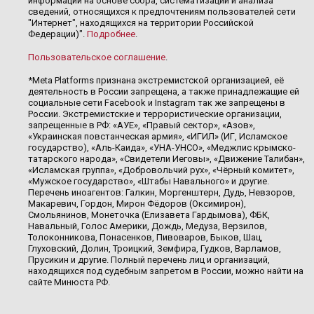
информации на основе сбора, систематизации и анализа
сведений, относящихся к предпочтениям пользователей сети
"Интернет", находящихся на территории Российской
Федерации)".
Подробнее
.
Пользовательское соглашение
.
*Meta Platforms признана экстремистской организацией, её
деятельность в России запрещена, а также принадлежащие ей
социальные сети Facebook и Instagram так же запрещены в
России. Экстремистские и террористические организации,
запрещенные в РФ: «АУЕ», «Правый сектор», «Азов»,
«Украинская повстанческая армия», «ИГИЛ» (ИГ, Исламское
государство), «Аль-Каида», «УНА-УНСО», «Меджлис крымско-
татарского народа», «Свидетели Иеговы», «Движение Талибан»,
«Исламская группа», «Добровольчий рух», «Чёрный комитет»,
«Мужское государство», «Штабы Навального» и другие.
Перечень иноагентов: Галкин, Моргенштерн, Дудь, Невзоров,
Макаревич, Гордон, Мирон Фёдоров (Оксимирон),
Смольянинов, Монеточка (Елизавета Гардымова), ФБК,
Навальный, Голос Америки, Дождь, Медуза, Верзилов,
Толоконникова, Понасенков, Пивоваров, Быков, Шац,
Глуховский, Долин, Троицкий, Земфира, Гудков, Варламов,
Прусикин и другие. Полный перечень лиц и организаций,
находящихся под судебным запретом в России, можно найти на
сайте Минюста РФ.