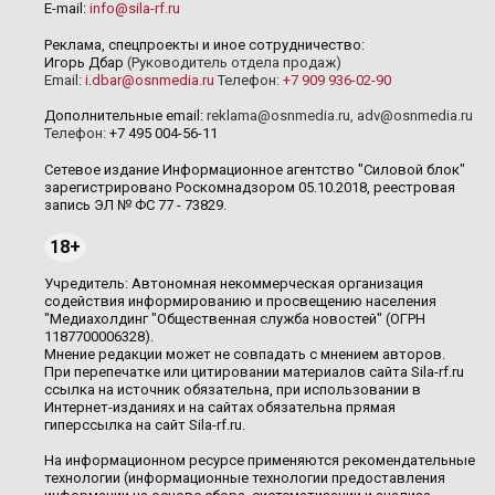
E-mail:
info@sila-rf.ru
Реклама, спецпроекты и иное сотрудничество:
Игорь Дбар
(Руководитель отдела продаж)
Email:
i.dbar@osnmedia.ru
Телефон:
+7 909 936-02-90
Дополнительные email:
reklama@osnmedia.ru
,
adv@osnmedia.ru
Телефон:
+7 495 004-56-11
Сетевое издание Информационное агентство "Силовой блок"
зарегистрировано Роскомнадзором 05.10.2018, реестровая
запись ЭЛ № ФС 77 - 73829.
18+
Учредитель: Автономная некоммерческая организация
содействия информированию и просвещению населения
"Медиахолдинг "Общественная служба новостей" (ОГРН
1187700006328).
Мнение редакции может не совпадать с мнением авторов.
При перепечатке или цитировании материалов сайта Sila-rf.ru
ссылка на источник обязательна, при использовании в
Интернет-изданиях и на сайтах обязательна прямая
гиперссылка на сайт Sila-rf.ru.
На информационном ресурсе применяются рекомендательные
технологии (информационные технологии предоставления