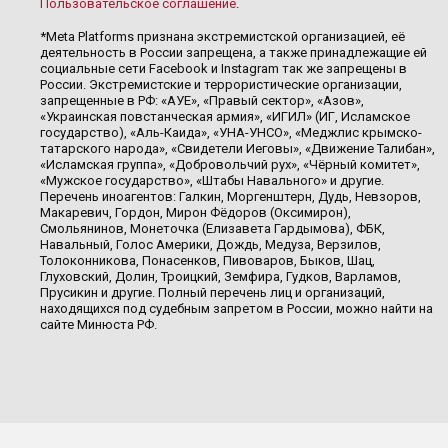
Пользовательское соглашение
.
*Meta Platforms признана экстремистской организацией, её
деятельность в России запрещена, а также принадлежащие ей
социальные сети Facebook и Instagram так же запрещены в
России. Экстремистские и террористические организации,
запрещенные в РФ: «АУЕ», «Правый сектор», «Азов»,
«Украинская повстанческая армия», «ИГИЛ» (ИГ, Исламское
государство), «Аль-Каида», «УНА-УНСО», «Меджлис крымско-
татарского народа», «Свидетели Иеговы», «Движение Талибан»,
«Исламская группа», «Добровольчий рух», «Чёрный комитет»,
«Мужское государство», «Штабы Навального» и другие.
Перечень иноагентов: Галкин, Моргенштерн, Дудь, Невзоров,
Макаревич, Гордон, Мирон Фёдоров (Оксимирон),
Смольянинов, Монеточка (Елизавета Гардымова), ФБК,
Навальный, Голос Америки, Дождь, Медуза, Верзилов,
Толоконникова, Понасенков, Пивоваров, Быков, Шац,
Глуховский, Долин, Троицкий, Земфира, Гудков, Варламов,
Прусикин и другие. Полный перечень лиц и организаций,
находящихся под судебным запретом в России, можно найти на
сайте Минюста РФ.