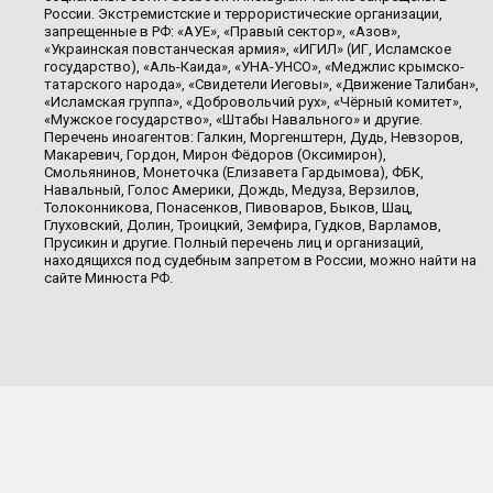
России. Экстремистские и террористические организации,
запрещенные в РФ: «АУЕ», «Правый сектор», «Азов»,
«Украинская повстанческая армия», «ИГИЛ» (ИГ, Исламское
государство), «Аль-Каида», «УНА-УНСО», «Меджлис крымско-
татарского народа», «Свидетели Иеговы», «Движение Талибан»,
«Исламская группа», «Добровольчий рух», «Чёрный комитет»,
«Мужское государство», «Штабы Навального» и другие.
Перечень иноагентов: Галкин, Моргенштерн, Дудь, Невзоров,
Макаревич, Гордон, Мирон Фёдоров (Оксимирон),
Смольянинов, Монеточка (Елизавета Гардымова), ФБК,
Навальный, Голос Америки, Дождь, Медуза, Верзилов,
Толоконникова, Понасенков, Пивоваров, Быков, Шац,
Глуховский, Долин, Троицкий, Земфира, Гудков, Варламов,
Прусикин и другие. Полный перечень лиц и организаций,
находящихся под судебным запретом в России, можно найти на
сайте Минюста РФ.