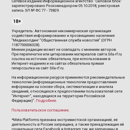
Сетевое издание Информационное агентство "Силовой блок"
зарегистрировано Роскомнадзором 05.10.2018, реестровая
запись ЭЛ № ФС 77 - 73829.
18+
Учредитель: Автономная некоммерческая организация
содействия информированию и просвещению населения
"Медиахолдинг "Общественная служба новостей" (ОГРН
1187700006328).
Мнение редакции может не совпадать с мнением авторов.
При перепечатке или цитировании материалов сайта Sila-rf.ru
ссылка на источник обязательна, при использовании в
Интернет-изданиях и на сайтах обязательна прямая
гиперссылка на сайт Sila-rf.ru.
На информационном ресурсе применяются рекомендательные
технологии (информационные технологии предоставления
информации на основе сбора, систематизации и анализа
сведений, относящихся к предпочтениям пользователей сети
"Интернет", находящихся на территории Российской
Федерации)".
Подробнее
.
Пользовательское соглашение
.
*Meta Platforms признана экстремистской организацией, её
деятельность в России запрещена, а также принадлежащие ей
социальные сети Facebook и Instagram так же запрещены в