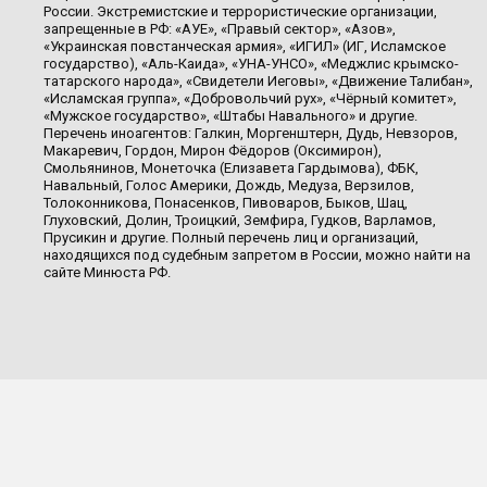
России. Экстремистские и террористические организации,
запрещенные в РФ: «АУЕ», «Правый сектор», «Азов»,
«Украинская повстанческая армия», «ИГИЛ» (ИГ, Исламское
государство), «Аль-Каида», «УНА-УНСО», «Меджлис крымско-
татарского народа», «Свидетели Иеговы», «Движение Талибан»,
«Исламская группа», «Добровольчий рух», «Чёрный комитет»,
«Мужское государство», «Штабы Навального» и другие.
Перечень иноагентов: Галкин, Моргенштерн, Дудь, Невзоров,
Макаревич, Гордон, Мирон Фёдоров (Оксимирон),
Смольянинов, Монеточка (Елизавета Гардымова), ФБК,
Навальный, Голос Америки, Дождь, Медуза, Верзилов,
Толоконникова, Понасенков, Пивоваров, Быков, Шац,
Глуховский, Долин, Троицкий, Земфира, Гудков, Варламов,
Прусикин и другие. Полный перечень лиц и организаций,
находящихся под судебным запретом в России, можно найти на
сайте Минюста РФ.