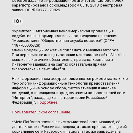
Сетевое издание Информационное агентство "Силовой блок"
зарегистрировано Роскомнадзором 05.10.2018, реестровая
запись ЭЛ № ФС 77 - 73829.
18+
Учредитель: Автономная некоммерческая организация
содействия информированию и просвещению населения
"Медиахолдинг "Общественная служба новостей" (ОГРН
1187700006328).
Мнение редакции может не совпадать с мнением авторов.
При перепечатке или цитировании материалов сайта Sila-rf.ru
ссылка на источник обязательна, при использовании в
Интернет-изданиях и на сайтах обязательна прямая
гиперссылка на сайт Sila-rf.ru.
На информационном ресурсе применяются рекомендательные
технологии (информационные технологии предоставления
информации на основе сбора, систематизации и анализа
сведений, относящихся к предпочтениям пользователей сети
"Интернет", находящихся на территории Российской
Федерации)".
Подробнее
.
Пользовательское соглашение
.
*Meta Platforms признана экстремистской организацией, её
деятельность в России запрещена, а также принадлежащие ей
социальные сети Facebook и Instagram так же запрещены в