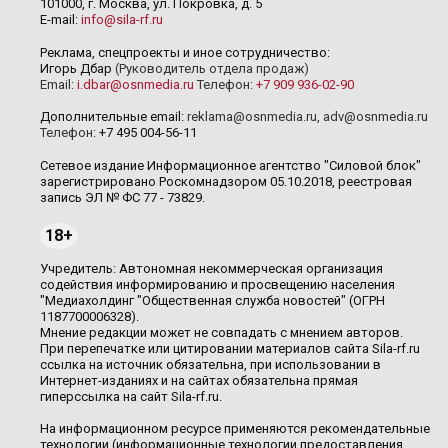
101000, г. Москва, ул. Покровка, д. 5
E-mail:
info@sila-rf.ru
Реклама, спецпроекты и иное сотрудничество:
Игорь Дбар
(Руководитель отдела продаж)
Email:
i.dbar@osnmedia.ru
Телефон:
+7 909 936-02-90
Дополнительные email:
reklama@osnmedia.ru
,
adv@osnmedia.ru
Телефон:
+7 495 004-56-11
Сетевое издание Информационное агентство "Силовой блок"
зарегистрировано Роскомнадзором 05.10.2018, реестровая
запись ЭЛ № ФС 77 - 73829.
18+
Учредитель: Автономная некоммерческая организация
содействия информированию и просвещению населения
"Медиахолдинг "Общественная служба новостей" (ОГРН
1187700006328).
Мнение редакции может не совпадать с мнением авторов.
При перепечатке или цитировании материалов сайта Sila-rf.ru
ссылка на источник обязательна, при использовании в
Интернет-изданиях и на сайтах обязательна прямая
гиперссылка на сайт Sila-rf.ru.
На информационном ресурсе применяются рекомендательные
технологии (информационные технологии предоставления