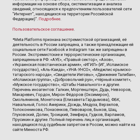
информации на основе сбора, систематизации и анализа
сведений, относящихся к предпочтениям пользователей сети
"Интернет", находящихся на территории Российской
Федерации)".
Подробнее
.
Пользовательское соглашение
.
*Meta Platforms признана экстремистской организацией, её
деятельность в России запрещена, а также принадлежащие ей
социальные сети Facebook и Instagram так же запрещены в
России. Экстремистские и террористические организации,
запрещенные в РФ: «АУЕ», «Правый сектор», «Азов»,
«Украинская повстанческая армия», «ИГИЛ» (ИГ, Исламское
государство), «Аль-Каида», «УНА-УНСО», «Меджлис крымско-
татарского народа», «Свидетели Иеговы», «Движение Талибан»,
«Исламская группа», «Добровольчий рух», «Чёрный комитет»,
«Мужское государство», «Штабы Навального» и другие.
Перечень иноагентов: Галкин, Моргенштерн, Дудь, Невзоров,
Макаревич, Гордон, Мирон Фёдоров (Оксимирон),
Смольянинов, Монеточка (Елизавета Гардымова), ФБК,
Навальный, Голос Америки, Дождь, Медуза, Верзилов,
Толоконникова, Понасенков, Пивоваров, Быков, Шац,
Глуховский, Долин, Троицкий, Земфира, Гудков, Варламов,
Прусикин и другие. Полный перечень лиц и организаций,
находящихся под судебным запретом в России, можно найти на
сайте Минюста РФ.