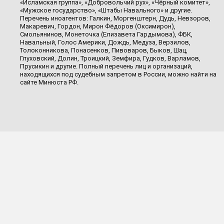
«Исламская группа», «Добровольчий рух», «Чёрный комитет»,
«Мужское государство», «Штабы Навального» и другие.
Перечень иноагентов: Галкин, Моргенштерн, Дудь, Невзоров,
Макаревич, Гордон, Мирон Фёдоров (Оксимирон),
Смольянинов, Монеточка (Елизавета Гардымова), ФБК,
Навальный, Голос Америки, Дождь, Медуза, Верзилов,
Толоконникова, Понасенков, Пивоваров, Быков, Шац,
Глуховский, Долин, Троицкий, Земфира, Гудков, Варламов,
Прусикин и другие. Полный перечень лиц и организаций,
находящихся под судебным запретом в России, можно найти на
сайте Минюста РФ.