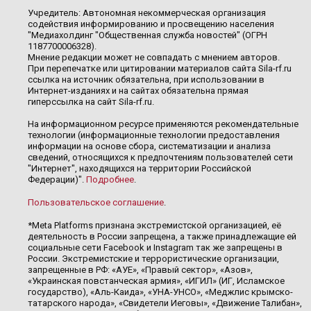
Учредитель: Автономная некоммерческая организация
содействия информированию и просвещению населения
"Медиахолдинг "Общественная служба новостей" (ОГРН
1187700006328).
Мнение редакции может не совпадать с мнением авторов.
При перепечатке или цитировании материалов сайта Sila-rf.ru
ссылка на источник обязательна, при использовании в
Интернет-изданиях и на сайтах обязательна прямая
гиперссылка на сайт Sila-rf.ru.
На информационном ресурсе применяются рекомендательные
технологии (информационные технологии предоставления
информации на основе сбора, систематизации и анализа
сведений, относящихся к предпочтениям пользователей сети
"Интернет", находящихся на территории Российской
Федерации)".
Подробнее
.
Пользовательское соглашение
.
*Meta Platforms признана экстремистской организацией, её
деятельность в России запрещена, а также принадлежащие ей
социальные сети Facebook и Instagram так же запрещены в
России. Экстремистские и террористические организации,
запрещенные в РФ: «АУЕ», «Правый сектор», «Азов»,
«Украинская повстанческая армия», «ИГИЛ» (ИГ, Исламское
государство), «Аль-Каида», «УНА-УНСО», «Меджлис крымско-
татарского народа», «Свидетели Иеговы», «Движение Талибан»,