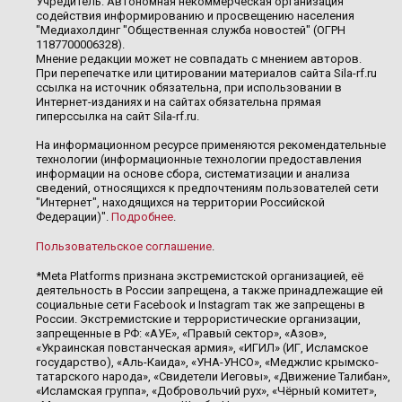
Учредитель: Автономная некоммерческая организация
содействия информированию и просвещению населения
"Медиахолдинг "Общественная служба новостей" (ОГРН
1187700006328).
Мнение редакции может не совпадать с мнением авторов.
При перепечатке или цитировании материалов сайта Sila-rf.ru
ссылка на источник обязательна, при использовании в
Интернет-изданиях и на сайтах обязательна прямая
гиперссылка на сайт Sila-rf.ru.
На информационном ресурсе применяются рекомендательные
технологии (информационные технологии предоставления
информации на основе сбора, систематизации и анализа
сведений, относящихся к предпочтениям пользователей сети
"Интернет", находящихся на территории Российской
Федерации)".
Подробнее
.
Пользовательское соглашение
.
*Meta Platforms признана экстремистской организацией, её
деятельность в России запрещена, а также принадлежащие ей
социальные сети Facebook и Instagram так же запрещены в
России. Экстремистские и террористические организации,
запрещенные в РФ: «АУЕ», «Правый сектор», «Азов»,
«Украинская повстанческая армия», «ИГИЛ» (ИГ, Исламское
государство), «Аль-Каида», «УНА-УНСО», «Меджлис крымско-
татарского народа», «Свидетели Иеговы», «Движение Талибан»,
«Исламская группа», «Добровольчий рух», «Чёрный комитет»,