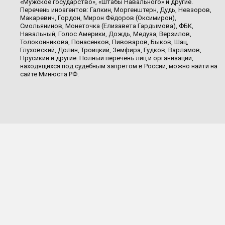
«Мужское государство», «Штабы Навального» и другие.
Перечень иноагентов: Галкин, Моргенштерн, Дудь, Невзоров,
Макаревич, Гордон, Мирон Фёдоров (Оксимирон),
Смольянинов, Монеточка (Елизавета Гардымова), ФБК,
Навальный, Голос Америки, Дождь, Медуза, Верзилов,
Толоконникова, Понасенков, Пивоваров, Быков, Шац,
Глуховский, Долин, Троицкий, Земфира, Гудков, Варламов,
Прусикин и другие. Полный перечень лиц и организаций,
находящихся под судебным запретом в России, можно найти на
сайте Минюста РФ.