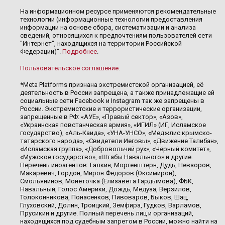
На информационном ресурсе применяются рекомендательные
технологии (информационные технологии предоставления
информации на основе сбора, систематизации и анализа
сведений, относящихся к предпочтениям пользователей сети
"Интернет", находящихся на территории Российской
Федерации)".
Подробнее
.
Пользовательское соглашение
.
*Meta Platforms признана экстремистской организацией, её
деятельность в России запрещена, а также принадлежащие ей
социальные сети Facebook и Instagram так же запрещены в
России. Экстремистские и террористические организации,
запрещенные в РФ: «АУЕ», «Правый сектор», «Азов»,
«Украинская повстанческая армия», «ИГИЛ» (ИГ, Исламское
государство), «Аль-Каида», «УНА-УНСО», «Меджлис крымско-
татарского народа», «Свидетели Иеговы», «Движение Талибан»,
«Исламская группа», «Добровольчий рух», «Чёрный комитет»,
«Мужское государство», «Штабы Навального» и другие.
Перечень иноагентов: Галкин, Моргенштерн, Дудь, Невзоров,
Макаревич, Гордон, Мирон Фёдоров (Оксимирон),
Смольянинов, Монеточка (Елизавета Гардымова), ФБК,
Навальный, Голос Америки, Дождь, Медуза, Верзилов,
Толоконникова, Понасенков, Пивоваров, Быков, Шац,
Глуховский, Долин, Троицкий, Земфира, Гудков, Варламов,
Прусикин и другие. Полный перечень лиц и организаций,
находящихся под судебным запретом в России, можно найти на