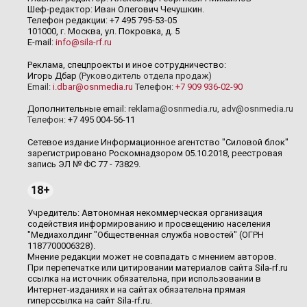
Шеф-редактор: Иван Олегович Чечушкин.
Телефон редакции: +7 495 795-53-05
101000, г. Москва, ул. Покровка, д. 5
E-mail:
info@sila-rf.ru
Реклама, спецпроекты и иное сотрудничество:
Игорь Дбар
(Руководитель отдела продаж)
Email:
i.dbar@osnmedia.ru
Телефон:
+7 909 936-02-90
Дополнительные email:
reklama@osnmedia.ru
,
adv@osnmedia.ru
Телефон:
+7 495 004-56-11
Сетевое издание Информационное агентство "Силовой блок"
зарегистрировано Роскомнадзором 05.10.2018, реестровая
запись ЭЛ № ФС 77 - 73829.
18+
Учредитель: Автономная некоммерческая организация
содействия информированию и просвещению населения
"Медиахолдинг "Общественная служба новостей" (ОГРН
1187700006328).
Мнение редакции может не совпадать с мнением авторов.
При перепечатке или цитировании материалов сайта Sila-rf.ru
ссылка на источник обязательна, при использовании в
Интернет-изданиях и на сайтах обязательна прямая
гиперссылка на сайт Sila-rf.ru.