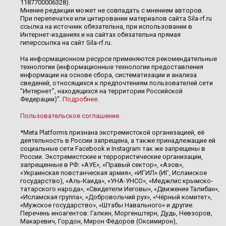
1187700006328).
Мнение редакции может не совпадать с мнением авторов.
При перепечатке или цитировании материалов сайта Sila-rf.ru
ссылка на источник обязательна, при использовании в
Интернет-изданиях и на сайтах обязательна прямая
гиперссылка на сайт Sila-rf.ru.
На информационном ресурсе применяются рекомендательные
технологии (информационные технологии предоставления
информации на основе сбора, систематизации и анализа
сведений, относящихся к предпочтениям пользователей сети
"Интернет", находящихся на территории Российской
Федерации)".
Подробнее
.
Пользовательское соглашение
.
*Meta Platforms признана экстремистской организацией, её
деятельность в России запрещена, а также принадлежащие ей
социальные сети Facebook и Instagram так же запрещены в
России. Экстремистские и террористические организации,
запрещенные в РФ: «АУЕ», «Правый сектор», «Азов»,
«Украинская повстанческая армия», «ИГИЛ» (ИГ, Исламское
государство), «Аль-Каида», «УНА-УНСО», «Меджлис крымско-
татарского народа», «Свидетели Иеговы», «Движение Талибан»,
«Исламская группа», «Добровольчий рух», «Чёрный комитет»,
«Мужское государство», «Штабы Навального» и другие.
Перечень иноагентов: Галкин, Моргенштерн, Дудь, Невзоров,
Макаревич, Гордон, Мирон Фёдоров (Оксимирон),