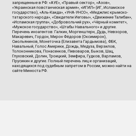
запрещенные в РФ: «АУЕ», «Правый сектор», «Азов»,
«Украинская повстанческая армия», «ИГИЛ» (ИГ, Исламское
государство), «Аль-Каида», «УНА-УНСО», «Меджлис крымско-
татарского народа», «Свидетели Иеговы», «Движение Талибан»,
«Исламская группа», «Добровольчий рух», «Чёрный комитет»,
«Мужское государство», «Штабы Навального» и другие.
Перечень иноагентов: Галкин, Моргенштерн, Дудь, Невзоров,
Макаревич, Гордон, Мирон Фёдоров (Оксимирон),
Смольянинов, Монеточка (Елизавета Гардымова), ФБК,
Навальный, Голос Америки, Дождь, Медуза, Верзилов,
Толоконникова, Понасенков, Пивоваров, Быков, Шац,
Глуховский, Долин, Троицкий, Земфира, Гудков, Варламов,
Прусикин и другие. Полный перечень лиц и организаций,
находящихся под судебным запретом в России, можно найти на
сайте Минюста РФ.