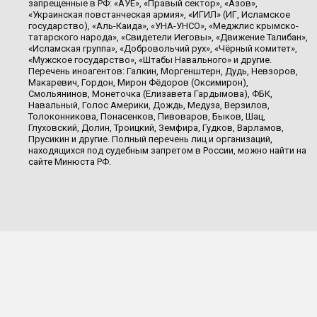
запрещенные в РФ: «АУЕ», «Правый сектор», «Азов»,
«Украинская повстанческая армия», «ИГИЛ» (ИГ, Исламское
государство), «Аль-Каида», «УНА-УНСО», «Меджлис крымско-
татарского народа», «Свидетели Иеговы», «Движение Талибан»,
«Исламская группа», «Добровольчий рух», «Чёрный комитет»,
«Мужское государство», «Штабы Навального» и другие.
Перечень иноагентов: Галкин, Моргенштерн, Дудь, Невзоров,
Макаревич, Гордон, Мирон Фёдоров (Оксимирон),
Смольянинов, Монеточка (Елизавета Гардымова), ФБК,
Навальный, Голос Америки, Дождь, Медуза, Верзилов,
Толоконникова, Понасенков, Пивоваров, Быков, Шац,
Глуховский, Долин, Троицкий, Земфира, Гудков, Варламов,
Прусикин и другие. Полный перечень лиц и организаций,
находящихся под судебным запретом в России, можно найти на
сайте Минюста РФ.