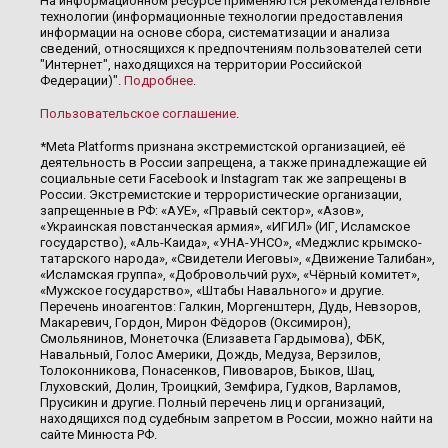
На информационном ресурсе применяются рекомендательные
технологии (информационные технологии предоставления
информации на основе сбора, систематизации и анализа
сведений, относящихся к предпочтениям пользователей сети
"Интернет", находящихся на территории Российской
Федерации)".
Подробнее
.
Пользовательское соглашение
.
*Meta Platforms признана экстремистской организацией, её
деятельность в России запрещена, а также принадлежащие ей
социальные сети Facebook и Instagram так же запрещены в
России. Экстремистские и террористические организации,
запрещенные в РФ: «АУЕ», «Правый сектор», «Азов»,
«Украинская повстанческая армия», «ИГИЛ» (ИГ, Исламское
государство), «Аль-Каида», «УНА-УНСО», «Меджлис крымско-
татарского народа», «Свидетели Иеговы», «Движение Талибан»,
«Исламская группа», «Добровольчий рух», «Чёрный комитет»,
«Мужское государство», «Штабы Навального» и другие.
Перечень иноагентов: Галкин, Моргенштерн, Дудь, Невзоров,
Макаревич, Гордон, Мирон Фёдоров (Оксимирон),
Смольянинов, Монеточка (Елизавета Гардымова), ФБК,
Навальный, Голос Америки, Дождь, Медуза, Верзилов,
Толоконникова, Понасенков, Пивоваров, Быков, Шац,
Глуховский, Долин, Троицкий, Земфира, Гудков, Варламов,
Прусикин и другие. Полный перечень лиц и организаций,
находящихся под судебным запретом в России, можно найти на
сайте Минюста РФ.