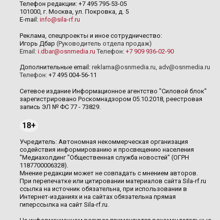
Телефон редакции: +7 495 795-53-05
101000, г. Москва, ул. Покровка, д. 5
E-mail:
info@sila-rf.ru
Реклама, спецпроекты и иное сотрудничество:
Игорь Дбар
(Руководитель отдела продаж)
Email:
i.dbar@osnmedia.ru
Телефон:
+7 909 936-02-90
Дополнительные email:
reklama@osnmedia.ru
,
adv@osnmedia.ru
Телефон:
+7 495 004-56-11
Сетевое издание Информационное агентство "Силовой блок"
зарегистрировано Роскомнадзором 05.10.2018, реестровая
запись ЭЛ № ФС 77 - 73829.
18+
Учредитель: Автономная некоммерческая организация
содействия информированию и просвещению населения
"Медиахолдинг "Общественная служба новостей" (ОГРН
1187700006328).
Мнение редакции может не совпадать с мнением авторов.
При перепечатке или цитировании материалов сайта Sila-rf.ru
ссылка на источник обязательна, при использовании в
Интернет-изданиях и на сайтах обязательна прямая
гиперссылка на сайт Sila-rf.ru.