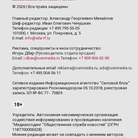
© 2026 | Все права защищены
Главный редактор: Александр Георгиевич Михайлов
Шеф-редактор: Иван Олегович Чечушкин.
Телефон редакции: +7 495 795-53-05
101000, г. Москва, ул. Покровка, д. 5
E-mail:
info@sila-rf.ru
Реклама, спецпроекты и иное сотрудничество:
Игорь Дбар
(Руководитель отдела продаж)
Email:
i.dbar@osnmedia.ru
Телефон:
+7 909 936-02-90
Дополнительные email:
reklama@osnmedia.ru
,
adv@osnmedia.ru
Телефон:
+7 495 004-56-11
Сетевое издание Информационное агентство "Силовой блок"
зарегистрировано Роскомнадзором 05.10.2018, реестровая
запись ЭЛ № ФС 77 - 73829.
18+
Учредитель: Автономная некоммерческая организация
содействия информированию и просвещению населения
"Медиахолдинг "Общественная служба новостей" (ОГРН
1187700006328).
Мнение редакции может не совпадать с мнением авторов.