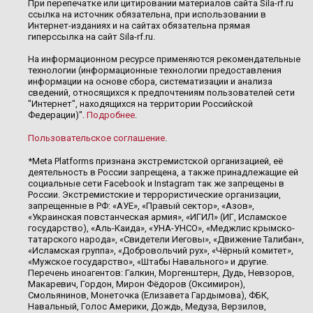
При перепечатке или цитировании материалов сайта Sila-rf.ru
ссылка на источник обязательна, при использовании в
Интернет-изданиях и на сайтах обязательна прямая
гиперссылка на сайт Sila-rf.ru.
На информационном ресурсе применяются рекомендательные
технологии (информационные технологии предоставления
информации на основе сбора, систематизации и анализа
сведений, относящихся к предпочтениям пользователей сети
"Интернет", находящихся на территории Российской
Федерации)".
Подробнее
.
Пользовательское соглашение
.
*Meta Platforms признана экстремистской организацией, её
деятельность в России запрещена, а также принадлежащие ей
социальные сети Facebook и Instagram так же запрещены в
России. Экстремистские и террористические организации,
запрещенные в РФ: «АУЕ», «Правый сектор», «Азов»,
«Украинская повстанческая армия», «ИГИЛ» (ИГ, Исламское
государство), «Аль-Каида», «УНА-УНСО», «Меджлис крымско-
татарского народа», «Свидетели Иеговы», «Движение Талибан»,
«Исламская группа», «Добровольчий рух», «Чёрный комитет»,
«Мужское государство», «Штабы Навального» и другие.
Перечень иноагентов: Галкин, Моргенштерн, Дудь, Невзоров,
Макаревич, Гордон, Мирон Фёдоров (Оксимирон),
Смольянинов, Монеточка (Елизавета Гардымова), ФБК,
Навальный, Голос Америки, Дождь, Медуза, Верзилов,