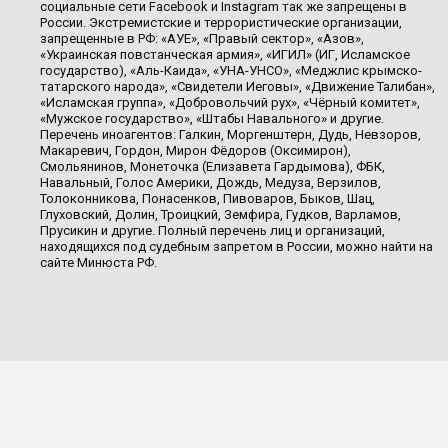
социальные сети Facebook и Instagram так же запрещены в
России. Экстремистские и террористические организации,
запрещенные в РФ: «АУЕ», «Правый сектор», «Азов»,
«Украинская повстанческая армия», «ИГИЛ» (ИГ, Исламское
государство), «Аль-Каида», «УНА-УНСО», «Меджлис крымско-
татарского народа», «Свидетели Иеговы», «Движение Талибан»,
«Исламская группа», «Добровольчий рух», «Чёрный комитет»,
«Мужское государство», «Штабы Навального» и другие.
Перечень иноагентов: Галкин, Моргенштерн, Дудь, Невзоров,
Макаревич, Гордон, Мирон Фёдоров (Оксимирон),
Смольянинов, Монеточка (Елизавета Гардымова), ФБК,
Навальный, Голос Америки, Дождь, Медуза, Верзилов,
Толоконникова, Понасенков, Пивоваров, Быков, Шац,
Глуховский, Долин, Троицкий, Земфира, Гудков, Варламов,
Прусикин и другие. Полный перечень лиц и организаций,
находящихся под судебным запретом в России, можно найти на
сайте Минюста РФ.