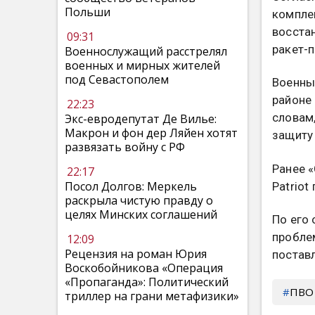
Польши
комплек
восста
09:31
ракет-п
Военнослужащий расстрелял
военных и мирных жителей
под Севастополем
Военный
районе
22:23
словам
Экс-евродепутат Де Вилье:
Макрон и фон дер Ляйен хотят
защиту 
развязать войну с РФ
Ранее 
22:17
Посол Долгов: Меркель
Patriot
раскрыла чистую правду о
целях Минских соглашений
По его
пробле
12:09
Рецензия на роман Юрия
постав
Воскобойникова «Операция
«Пропаганда»: Политический
ПВО
триллер на грани метафизики»