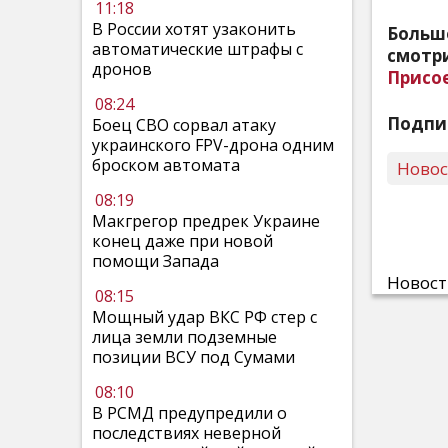
11:18
В России хотят узаконить
Больш
автоматические штрафы с
смотри
дронов
Присо
08:24
Подпи
Боец СВО сорвал атаку
украинского FPV-дрона одним
броском автомата
Ново
08:19
Макгрегор предрек Украине
конец даже при новой
помощи Запада
Новос
08:15
Мощный удар ВКС РФ стер с
лица земли подземные
позиции ВСУ под Сумами
08:10
В РСМД предупредили о
последствиях неверной