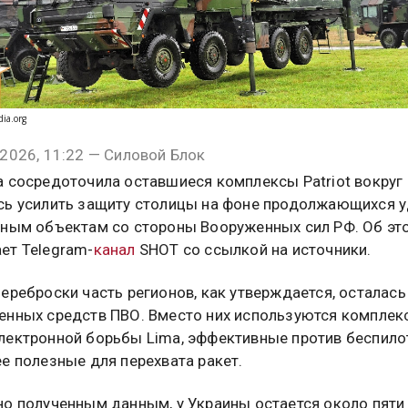
dia.org
2026, 11:22 — Силовой Блок
а сосредоточила оставшиеся комплексы Patriot вокруг 
сь усилить защиту столицы на фоне продолжающихся 
нным объектам со стороны Вооруженных сил РФ. Об эт
ет Telegram-
канал
SHOT со ссылкой на источники.
ереброски часть регионов, как утверждается, осталась
енных средств ПВО. Вместо них используются комплек
лектронной борьбы Lima, эффективные против беспило
е полезные для перехвата ракет.
но полученным данным, у Украины остается около пяти