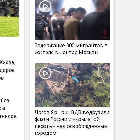
Задержание 300 мигрантов в
хостеле в центре Москвы
Киева,
ударов
ом
 без
сы
Часов Яр наш: ВДВ водрузили
тников,
флаги России и «крылатой
пехоты» над освобождённым
городом