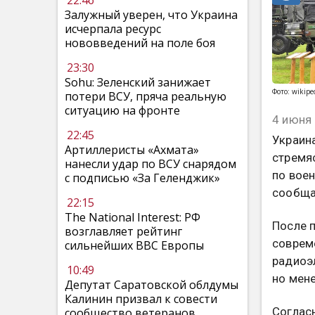
22:46
Залужный уверен, что Украина
исчерпала ресурс
нововведений на поле боя
23:30
Sohu: Зеленский занижает
Фото: wikipe
потери ВСУ, пряча реальную
ситуацию на фронте
4 июня 
22:45
Украин
Артиллеристы «Ахмата»
стремя
нанесли удар по ВСУ снарядом
по вое
с подписью «За Геленджик»
сообща
22:15
The National Interest: РФ
После п
возглавляет рейтинг
соврем
сильнейших ВВС Европы
радиоэ
10:49
но мене
Депутат Саратовской облдумы
Калинин призвал к совести
Соглас
сообщество ветеранов