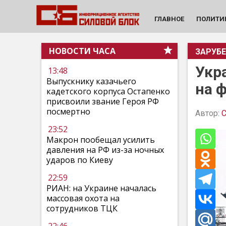
ГЛАВНОЕ
ПОЛИТИ
НОВОСТИ ЧАСА
ЗАРУБ
Укр
13:48
Выпускнику казачьего
на 
кадетского корпуса Остапенко
присвоили звание Героя РФ
посмертно
Автор:
С
23:52
Макрон пообещал усилить
давления на РФ из-за ночных
ударов по Киеву
22:59
РИАН: на Украине началась
массовая охота на
сотрудников ТЦК