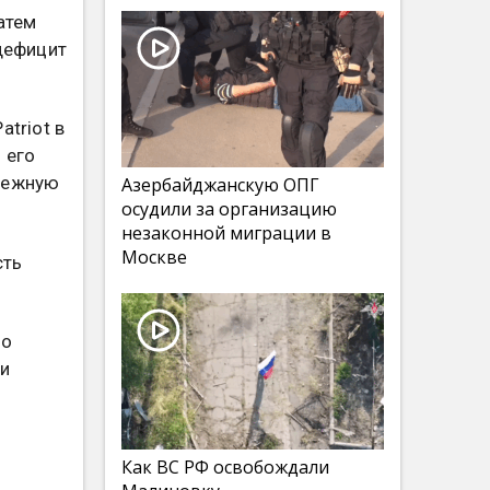
атем
дефицит
triot в
 его
дежную
Азербайджанскую ОПГ
осудили за организацию
незаконной миграции в
Москве
сть
 о
ти
Как ВС РФ освобождали