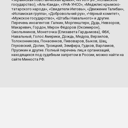
государство), «Аль-Каида», «УНА-УНСО», «Меджлис крымско-
татарского народа», «Свидетели Иеговы», «Движение Талибан»,
«Исламская группа», «Добровольчий рух», «Чёрный комитет»,
«Мужское государство», «Штабы Навального» и другие.
Перечень иноагентов: Галкин, Моргенштерн, Дудь, Невзоров,
Макаревич, Гордон, Мирон Фёдоров (Оксимирон),
Смольянинов, Монеточка (Елизавета Гардымова), ФБК,
Навальный, Голос Америки, Дождь, Медуза, Верзилов,
Толоконникова, Понасенков, Пивоваров, Быков, Шац,
Глуховский, Долин, Троицкий, Земфира, Гудков, Варламов,
Прусикин и другие. Полный перечень лиц и организаций,
находящихся под судебным запретом в России, можно найти на
сайте Минюста РФ.