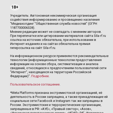
18+
Учредитель: Автономная некоммерческая организация
содействия информированию и просвещению населения
"Медиахолдинг "Общественная служба новостей" (ОГРН
1187700006328).
Мнение редакции может не совпадать с мнением авторов.
При перепечатке или цитировании материалов сайта Sila-rf.ru
ссылка на источник обязательна, при использовании в
Интернет-изданиях и на сайтах обязательна прямая
гиперссылка на сайт Sila-rf.ru.
На информационном ресурсе применяются рекомендательные
технологии (информационные технологии предоставления
информации на основе сбора, систематизации и анализа
сведений, относящихся к предпочтениям пользователей сети
"Интернет", находящихся на территории Российской
Федерации)".
Подробнее
.
Пользовательское соглашение
.
*Meta Platforms признана экстремистской организацией, её
деятельность в России запрещена, а также принадлежащие ей
социальные сети Facebook и Instagram так же запрещены в
России. Экстремистские и террористические организации,
запрещенные в РФ: «АУЕ», «Правый сектор», «Азов»,
«Украинская повстанческая армия», «ИГИЛ» (ИГ, Исламское