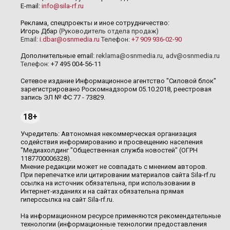
E-mail:
info@sila-rf.ru
Реклама, спецпроекты и иное сотрудничество:
Игорь Дбар
(Руководитель отдела продаж)
Email:
i.dbar@osnmedia.ru
Телефон:
+7 909 936-02-90
Дополнительные email:
reklama@osnmedia.ru
,
adv@osnmedia.ru
Телефон:
+7 495 004-56-11
Сетевое издание Информационное агентство "Силовой блок"
зарегистрировано Роскомнадзором 05.10.2018, реестровая
запись ЭЛ № ФС 77 - 73829.
18+
Учредитель: Автономная некоммерческая организация
содействия информированию и просвещению населения
"Медиахолдинг "Общественная служба новостей" (ОГРН
1187700006328).
Мнение редакции может не совпадать с мнением авторов.
При перепечатке или цитировании материалов сайта Sila-rf.ru
ссылка на источник обязательна, при использовании в
Интернет-изданиях и на сайтах обязательна прямая
гиперссылка на сайт Sila-rf.ru.
На информационном ресурсе применяются рекомендательные
технологии (информационные технологии предоставления