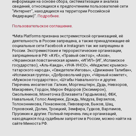
информации на основе сбора, систематизации и анализа
сведений, относящихся к предпочтениям пользователей сети
"Интернет", находящихся на территории Российской
Федерации)".
Подробнее
.
Пользовательское соглашение
.
*Meta Platforms признана экстремистской организацией, её
деятельность в России запрещена, а также принадлежащие ей
социальные сети Facebook и Instagram так же запрещены в
России. Экстремистские и террористические организации,
запрещенные в РФ: «АУЕ», «Правый сектор», «Азов»,
«Украинская повстанческая армия», «ИГИЛ» (ИГ, Исламское
государство), «Аль-Каида», «УНА-УНСО», «Меджлис крымско-
татарского народа», «Свидетели Иеговы», «Движение Талибан»,
«Исламская группа», «Добровольчий рух», «Чёрный комитет»,
«Мужское государство», «Штабы Навального» и другие.
Перечень иноагентов: Галкин, Моргенштерн, Дудь, Невзоров,
Макаревич, Гордон, Мирон Фёдоров (Оксимирон),
Смольянинов, Монеточка (Елизавета Гардымова), ФБК,
Навальный, Голос Америки, Дождь, Медуза, Верзилов,
Толоконникова, Понасенков, Пивоваров, Быков, Шац,
Глуховский, Долин, Троицкий, Земфира, Гудков, Варламов,
Прусикин и другие. Полный перечень лиц и организаций,
находящихся под судебным запретом в России, можно найти на
сайте Минюста РФ.