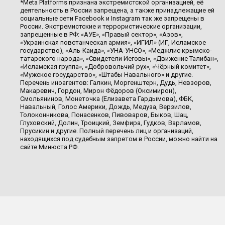
*Meta Platforms признана экстремистской организацией, её
деятельность в России запрещена, а также принадлежащие ей
социальные сети Facebook и Instagram так же запрещены в
России. Экстремистские и террористические организации,
запрещенные в РФ: «АУЕ», «Правый сектор», «Азов»,
«Украинская повстанческая армия», «ИГИЛ» (ИГ, Исламское
государство), «Аль-Каида», «УНА-УНСО», «Меджлис крымско-
татарского народа», «Свидетели Иеговы», «Движение Талибан»,
«Исламская группа», «Добровольчий рух», «Чёрный комитет»,
«Мужское государство», «Штабы Навального» и другие.
Перечень иноагентов: Галкин, Моргенштерн, Дудь, Невзоров,
Макаревич, Гордон, Мирон Фёдоров (Оксимирон),
Смольянинов, Монеточка (Елизавета Гардымова), ФБК,
Навальный, Голос Америки, Дождь, Медуза, Верзилов,
Толоконникова, Понасенков, Пивоваров, Быков, Шац,
Глуховский, Долин, Троицкий, Земфира, Гудков, Варламов,
Прусикин и другие. Полный перечень лиц и организаций,
находящихся под судебным запретом в России, можно найти на
сайте Минюста РФ.