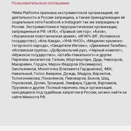
Пользовательское соглашение
.
*Meta Platforms признана экстремистской организацией, её
деятельность в России запрещена, а также принадлежащие ей
социальные сети Facebook и Instagram так же запрещены в
России. Экстремистские и террористические организации,
запрещенные в РФ: «АУЕ», «Правый сектор», «Азов»,
«Украинская повстанческая армия», «ИГИЛ» (ИГ, Исламское
государство), «Аль-Каида», «УНА-УНСО», «Меджлис крымско-
татарского народа», «Свидетели Иеговы», «Движение Талибан»,
«Исламская группа», «Добровольчий рух», «Чёрный комитет»,
«Мужское государство», «Штабы Навального» и другие.
Перечень иноагентов: Галкин, Моргенштерн, Дудь, Невзоров,
Макаревич, Гордон, Мирон Фёдоров (Оксимирон),
Смольянинов, Монеточка (Елизавета Гардымова), ФБК,
Навальный, Голос Америки, Дождь, Медуза, Верзилов,
Толоконникова, Понасенков, Пивоваров, Быков, Шац,
Глуховский, Долин, Троицкий, Земфира, Гудков, Варламов,
Прусикин и другие. Полный перечень лиц и организаций,
находящихся под судебным запретом в России, можно найти на
сайте Минюста РФ.