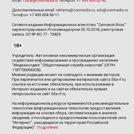
Email:
i.dbar@osnmedia.ru
Телефон:
+7 909 936-02-90
Дополнительные email:
reklama@osnmedia.ru
,
adv@osnmedia.ru
Телефон:
+7 495 004-56-11
Сетевое издание Информационное агентство "Силовой блок"
зарегистрировано Роскомнадзором 05.10.2018, реестровая
запись ЭЛ № ФС 77 - 73829.
18+
Учредитель: Автономная некоммерческая организация
содействия информированию и просвещению населения
"Медиахолдинг "Общественная служба новостей" (ОГРН
1187700006328).
Мнение редакции может не совпадать с мнением авторов.
При перепечатке или цитировании материалов сайта Sila-rf.ru
ссылка на источник обязательна, при использовании в
Интернет-изданиях и на сайтах обязательна прямая
гиперссылка на сайт Sila-rf.ru.
На информационном ресурсе применяются рекомендательные
технологии (информационные технологии предоставления
информации на основе сбора, систематизации и анализа
сведений, относящихся к предпочтениям пользователей сети
"Интернет", находящихся на территории Российской
Федерации)".
Подробнее
.