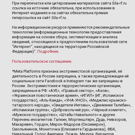
При перепечатке или цитировании материалов сайта Sila-rf.ru
ссылка на источник обязательна, при использовании в
Интернет-изданиях и на сайтах обязательна прямая
гиперссылка на сайт Sila-rf.ru.
На информационном ресурсе применяются рекомендательные
технологии (информационные технологии предоставления
информации на основе сбора, систематизации и анализа
сведений, относящихся к предпочтениям пользователей сети
"Интернет", находящихся на территории Российской
Федерации)".
Подробнее
.
Пользовательское соглашение
.
*Meta Platforms признана экстремистской организацией, её
деятельность в России запрещена, а также принадлежащие ей
социальные сети Facebook и Instagram так же запрещены в
России. Экстремистские и террористические организации,
запрещенные в РФ: «АУЕ», «Правый сектор», «Азов»,
«Украинская повстанческая армия», «ИГИЛ» (ИГ, Исламское
государство), «Аль-Каида», «УНА-УНСО», «Меджлис крымско-
татарского народа», «Свидетели Иеговы», «Движение Талибан»,
«Исламская группа», «Добровольчий рух», «Чёрный комитет»,
«Мужское государство», «Штабы Навального» и другие.
Перечень иноагентов: Галкин, Моргенштерн, Дудь, Невзоров,
Макаревич, Гордон, Мирон Фёдоров (Оксимирон),
Смольянинов, Монеточка (Елизавета Гардымова), ФБК,
Навальный, Голос Америки, Дождь, Медуза, Верзилов,