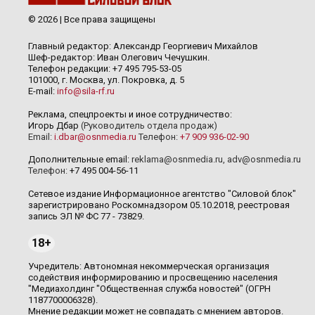
© 2026 | Все права защищены
Главный редактор: Александр Георгиевич Михайлов
Шеф-редактор: Иван Олегович Чечушкин.
Телефон редакции: +7 495 795-53-05
101000, г. Москва, ул. Покровка, д. 5
E-mail:
info@sila-rf.ru
Реклама, спецпроекты и иное сотрудничество:
Игорь Дбар
(Руководитель отдела продаж)
Email:
i.dbar@osnmedia.ru
Телефон:
+7 909 936-02-90
Дополнительные email:
reklama@osnmedia.ru
,
adv@osnmedia.ru
Телефон:
+7 495 004-56-11
Сетевое издание Информационное агентство "Силовой блок"
зарегистрировано Роскомнадзором 05.10.2018, реестровая
запись ЭЛ № ФС 77 - 73829.
18+
Учредитель: Автономная некоммерческая организация
содействия информированию и просвещению населения
"Медиахолдинг "Общественная служба новостей" (ОГРН
1187700006328).
Мнение редакции может не совпадать с мнением авторов.