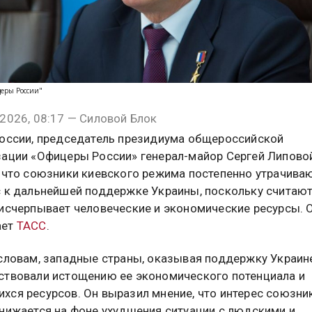
еры России"
2026, 08:17 — Силовой Блок
России, председатель президиума общероссийской
зации «Офицеры России» генерал-майор Сергей Липово
, что союзники киевского режима постепенно утрачива
с к дальнейшей поддержке Украины, поскольку считают
 исчерпывает человеческие и экономические ресурсы. 
ает
ТАСС
.
 словам, западные страны, оказывая поддержку Украин
ствовали истощению ее экономического потенциала и
хся ресурсов. Он выразил мнение, что интерес союзни
снижается на фоне ухудшения ситуации с людскими и