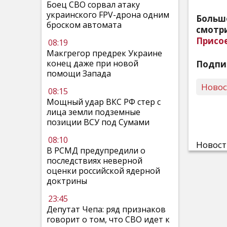
Боец СВО сорвал атаку
украинского FPV-дрона одним
Больш
броском автомата
смотри
Присо
08:19
Макгрегор предрек Украине
конец даже при новой
Подпи
помощи Запада
Ново
08:15
Мощный удар ВКС РФ стер с
лица земли подземные
позиции ВСУ под Сумами
08:10
Новос
В РСМД предупредили о
последствиях неверной
оценки российской ядерной
доктрины
23:45
Депутат Чепа: ряд признаков
говорит о том, что СВО идет к