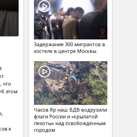
Задержание 300 мигрантов в
хостеле в центре Москвы
й
ют
, что
Об этом
Часов Яр наш: ВДВ водрузили
е,
флаги России и «крылатой
пехоты» над освобождённым
ков к
городом