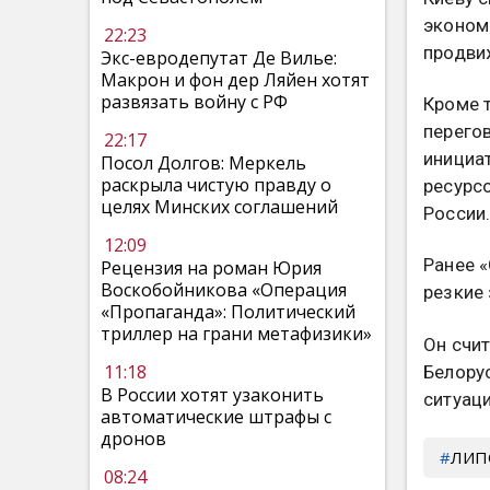
эконом
22:23
продви
Экс-евродепутат Де Вилье:
Макрон и фон дер Ляйен хотят
развязать войну с РФ
Кроме 
перего
22:17
инициа
Посол Долгов: Меркель
раскрыла чистую правду о
ресурс
целях Минских соглашений
России
12:09
Ранее 
Рецензия на роман Юрия
Воскобойникова «Операция
резкие 
«Пропаганда»: Политический
триллер на грани метафизики»
Он счит
11:18
Белору
В России хотят узаконить
ситуац
автоматические штрафы с
дронов
ЛИП
08:24