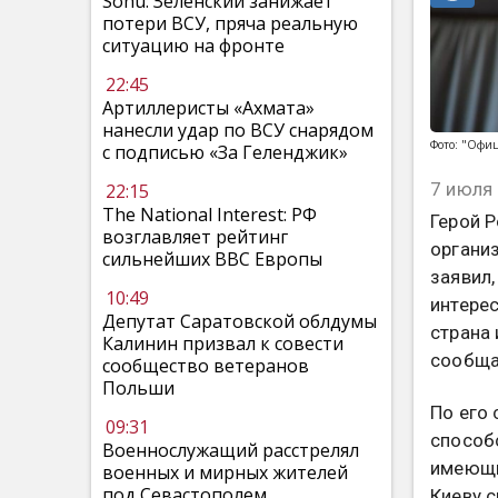
Sohu: Зеленский занижает
потери ВСУ, пряча реальную
ситуацию на фронте
22:45
Артиллеристы «Ахмата»
нанесли удар по ВСУ снарядом
Фото: "Офиц
с подписью «За Геленджик»
7 июля 
22:15
The National Interest: РФ
Герой 
возглавляет рейтинг
органи
сильнейших ВВС Европы
заявил
10:49
интере
Депутат Саратовской облдумы
страна
Калинин призвал к совести
сообщ
сообщество ветеранов
Польши
По его
09:31
способ
Военнослужащий расстрелял
имеющи
военных и мирных жителей
под Севастополем
Киеву 