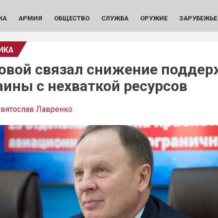
КА
АРМИЯ
ОБЩЕСТВО
СЛУЖБА
ОРУЖИЕ
ЗАРУБЕЖЬЕ
ИКА
овой связал снижение подде
аины с нехваткой ресурсов
вятослав Лавренко