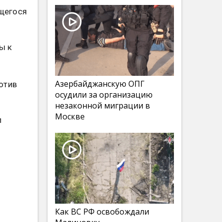
щегося
ы к
Азербайджанскую ОПГ
отив
осудили за организацию
незаконной миграции в
Москве
л
Как ВС РФ освобождали