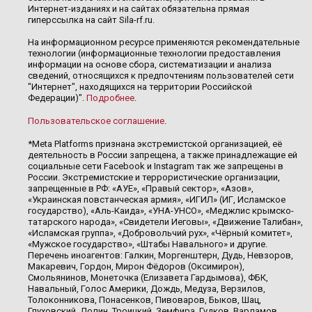
Интернет-изданиях и на сайтах обязательна прямая
гиперссылка на сайт Sila-rf.ru.
На информационном ресурсе применяются рекомендательные
технологии (информационные технологии предоставления
информации на основе сбора, систематизации и анализа
сведений, относящихся к предпочтениям пользователей сети
"Интернет", находящихся на территории Российской
Федерации)".
Подробнее
.
Пользовательское соглашение
.
*Meta Platforms признана экстремистской организацией, её
деятельность в России запрещена, а также принадлежащие ей
социальные сети Facebook и Instagram так же запрещены в
России. Экстремистские и террористические организации,
запрещенные в РФ: «АУЕ», «Правый сектор», «Азов»,
«Украинская повстанческая армия», «ИГИЛ» (ИГ, Исламское
государство), «Аль-Каида», «УНА-УНСО», «Меджлис крымско-
татарского народа», «Свидетели Иеговы», «Движение Талибан»,
«Исламская группа», «Добровольчий рух», «Чёрный комитет»,
«Мужское государство», «Штабы Навального» и другие.
Перечень иноагентов: Галкин, Моргенштерн, Дудь, Невзоров,
Макаревич, Гордон, Мирон Фёдоров (Оксимирон),
Смольянинов, Монеточка (Елизавета Гардымова), ФБК,
Навальный, Голос Америки, Дождь, Медуза, Верзилов,
Толоконникова, Понасенков, Пивоваров, Быков, Шац,
Глуховский, Долин, Троицкий, Земфира, Гудков, Варламов,