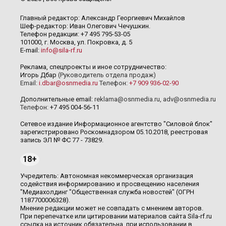
Главный редактор: Александр Георгиевич Михайлов
Шеф-редактор: Иван Олегович Чечушкин.
Телефон редакции: +7 495 795-53-05
101000, г. Москва, ул. Покровка, д. 5
E-mail:
info@sila-rf.ru
Реклама, спецпроекты и иное сотрудничество:
Игорь Дбар
(Руководитель отдела продаж)
Email:
i.dbar@osnmedia.ru
Телефон:
+7 909 936-02-90
Дополнительные email:
reklama@osnmedia.ru
,
adv@osnmedia.ru
Телефон:
+7 495 004-56-11
Сетевое издание Информационное агентство "Силовой блок"
зарегистрировано Роскомнадзором 05.10.2018, реестровая
запись ЭЛ № ФС 77 - 73829.
18+
Учредитель: Автономная некоммерческая организация
содействия информированию и просвещению населения
"Медиахолдинг "Общественная служба новостей" (ОГРН
1187700006328).
Мнение редакции может не совпадать с мнением авторов.
При перепечатке или цитировании материалов сайта Sila-rf.ru
ссылка на источник обязательна, при использовании в