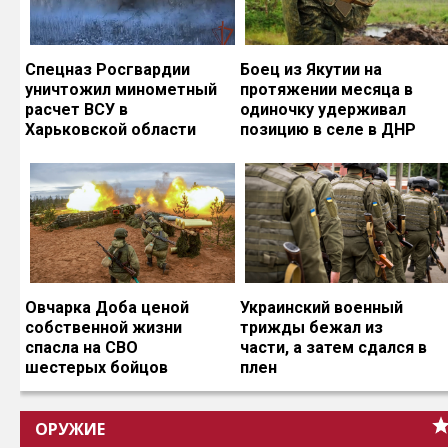
Спецназ Росгвардии
Боец из Якутии на
уничтожил минометный
протяжении месяца в
расчет ВСУ в
одиночку удерживал
Харьковской области
позицию в селе в ДНР
Овчарка Доба ценой
Украинский военный
собственной жизни
трижды бежал из
спасла на СВО
части, а затем сдался в
шестерых бойцов
плен
ОРУЖИЕ