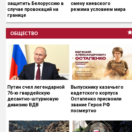
защитить Белоруссию в
смену киевского
случае провокаций на
режима условием мира
границе
ОБЩЕСТВО
Путин счел легендарной
Выпускнику казачьего
76-ю гвардейскую
кадетского корпуса
десантно-штурмовую
Остапенко присвоили
дивизию ВДВ
звание Героя РФ
посмертно