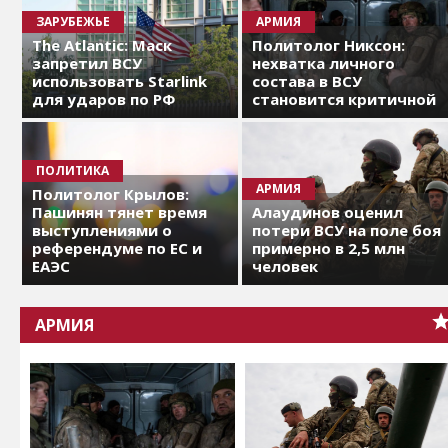
ЗАРУБЕЖЬЕ
АРМИЯ
The Atlantic: Маск
Политолог Никсон:
запретил ВСУ
нехватка личного
использовать Starlink
состава в ВСУ
для ударов по РФ
становится критичной
ПОЛИТИКА
АРМИЯ
Политолог Крылов:
Пашинян тянет время
Алаудинов оценил
выступлениями о
потери ВСУ на поле боя
референдуме по ЕС и
примерно в 2,5 млн
ЕАЭС
человек
АРМИЯ