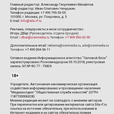
Главный редактор: Александр Георгиевич Михайлов
Шеф-редактор: Иван Олегович Чечушкин.
Телефон редакции: +7 495 795-53-05
101000, г. Москва, ул. Покровка, д. 5
E-mail:
info@sila-rf.ru
Реклама, спецпроекты и иное сотрудничество:
Игорь Дбар
(Руководитель отдела продаж)
Email:
i.dbar@osnmedia.ru
Телефон:
+7 909 936-02-90
Дополнительные email:
reklama@osnmedia.ru
,
adv@osnmedia.ru
Телефон:
+7 495 004-56-11
Сетевое издание Информационное агентство "Силовой блок"
зарегистрировано Роскомнадзором 05.10.2018, реестровая
запись ЭЛ № ФС 77 - 73829.
18+
Учредитель: Автономная некоммерческая организация
содействия информированию и просвещению населения
"Медиахолдинг "Общественная служба новостей" (ОГРН
1187700006328).
Мнение редакции может не совпадать с мнением авторов.
При перепечатке или цитировании материалов сайта Sila-rf.ru
ссылка на источник обязательна, при использовании в
Интернет-изданиях и на сайтах обязательна прямая