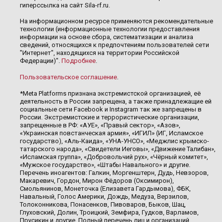
гиперссылка на сайт Sila-rf.ru.
На информационном ресурсе применяются рекомендательные
технологии (информационные технологии предоставления
информации на основе сбора, систематизации и анализа
сведений, относящихся к предпочтениям пользователей сети
"Интернет", находящихся на территории Российской
Федерации)".
Подробнее
.
Пользовательское соглашение
.
*Meta Platforms признана экстремистской организацией, её
деятельность в России запрещена, а также принадлежащие ей
социальные сети Facebook и Instagram так же запрещены в
России. Экстремистские и террористические организации,
запрещенные в РФ: «АУЕ», «Правый сектор», «Азов»,
«Украинская повстанческая армия», «ИГИЛ» (ИГ, Исламское
государство), «Аль-Каида», «УНА-УНСО», «Меджлис крымско-
татарского народа», «Свидетели Иеговы», «Движение Талибан»,
«Исламская группа», «Добровольчий рух», «Чёрный комитет»,
«Мужское государство», «Штабы Навального» и другие.
Перечень иноагентов: Галкин, Моргенштерн, Дудь, Невзоров,
Макаревич, Гордон, Мирон Фёдоров (Оксимирон),
Смольянинов, Монеточка (Елизавета Гардымова), ФБК,
Навальный, Голос Америки, Дождь, Медуза, Верзилов,
Толоконникова, Понасенков, Пивоваров, Быков, Шац,
Глуховский, Долин, Троицкий, Земфира, Гудков, Варламов,
Прусикин и другие. Полный перечень лиц и организаций,