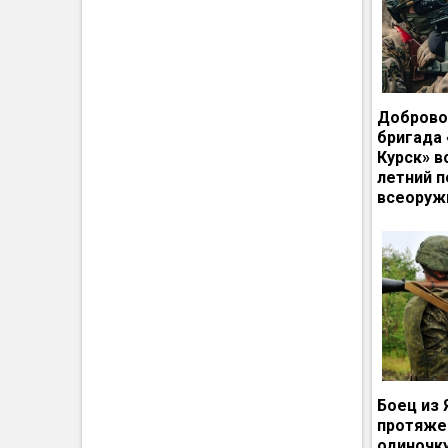
Доброво
бригада
Курск» в
летний п
всеоруж
Боец из 
протяже
одиночк