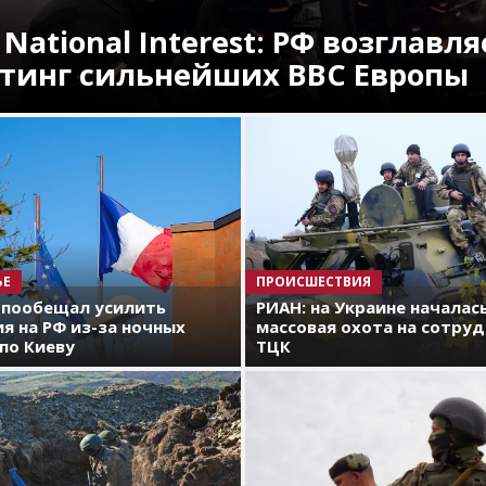
 National Interest: РФ возглавля
тинг сильнейших ВВС Европы
ЬЕ
ПРОИСШЕСТВИЯ
 пообещал усилить
РИАН: на Украине началас
я на РФ из-за ночных
массовая охота на сотру
по Киеву
ТЦК