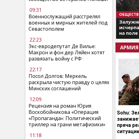
09:31
ОБЩЕСТВ
Военнослужащий расстрелял
Залужны
военных и мирных жителей под
исчерпа
Севастополем
на поле
22:23
Экс-евродепутат Де Вилье:
АРМИЯ
Макрон и фон дер Ляйен хотят
развязать войну с РФ
22:17
Посол Долгов: Меркель
раскрыла чистую правду о целях
Минских соглашений
12:09
Рецензия на роман Юрия
Воскобойникова «Операция
Sohu: Зе
«Пропаганда»: Политический
занижает
триллер на грани метафизики»
пряча р
ситуаци
11:18