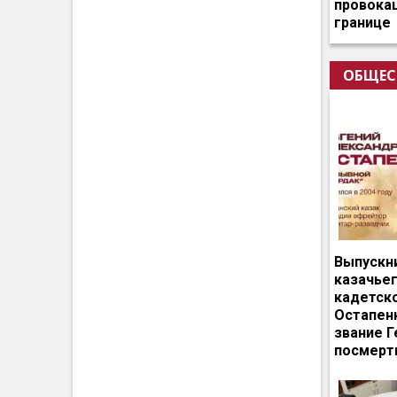
провокац
границе
ОБЩЕС
Выпускн
казачье
кадетск
Остапен
звание Г
посмерт