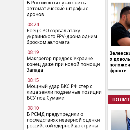
В России хотят узаконить
автоматические штрафы с
дронов
08:24
Боец СВО сорвал атаку
украинского FPV-дрона одним
броском автомата
08:19
Зеленск
Макгрегор предрек Украине
о довол
конец даже при новой помощи
положен
Запада
фронте
08:15
Мощный удар ВКС РФ стер с
лица земли подземные позиции
ВСУ под Сумами
ПОЛИТ
08:10
В РСМД предупредили о
последствиях неверной оценки
российской ядерной доктрины