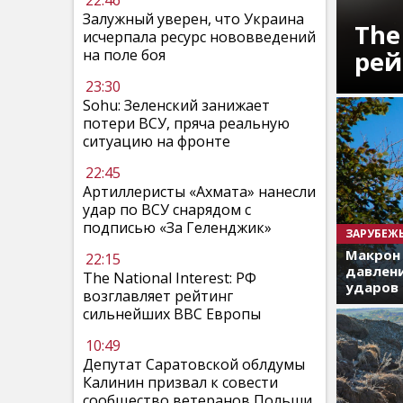
22:46
Залужный уверен, что Украина
The
исчерпала ресурс нововведений
рей
на поле боя
23:30
Sohu: Зеленский занижает
потери ВСУ, пряча реальную
ситуацию на фронте
22:45
Артиллеристы «Ахмата» нанесли
удар по ВСУ снарядом с
подписью «За Геленджик»
ЗАРУБЕЖ
Макрон
22:15
давлени
The National Interest: РФ
ударов 
возглавляет рейтинг
сильнейших ВВС Европы
10:49
Депутат Саратовской облдумы
Калинин призвал к совести
сообщество ветеранов Польши