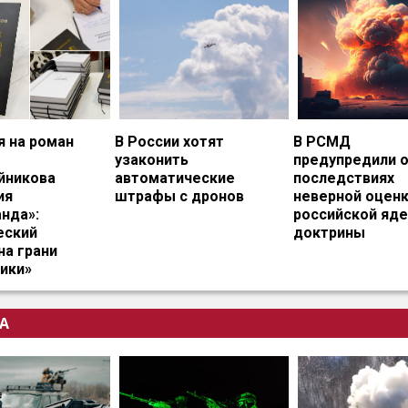
я на роман
В России хотят
В РСМД
узаконить
предупредили 
йникова
автоматические
последствиях
ия
штрафы с дронов
неверной оцен
нда»:
российской яд
еский
доктрины
на грани
ики»
А