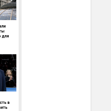
али
рты
ю для
сть в
вить