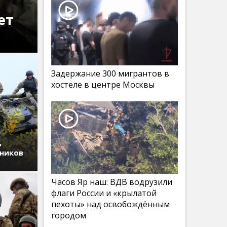
ет
Задержание 300 мигрантов в
хостеле в центре Москвы
ь
дников
Часов Яр наш: ВДВ водрузили
флаги России и «крылатой
пехоты» над освобождённым
городом