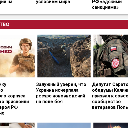
ий на
условием мира
РФ «адскими
санкциями»
ТВО
ику
Залужный уверен, что
Депутат Сарат
го
Украина исчерпала
облдумы Калин
ого корпуса
ресурс нововведений
призвал к сове
ко присвоили
на поле боя
сообщество
ероя РФ
ветеранов Пол
но