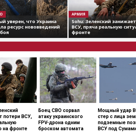
О
АРМИЯ
й уверен, что Украина
Sohu: Зеленский занижае
ла ресурс нововведений
ВСУ, пряча реальную ситу
 боя
фронте
ленский
Боец СВО сорвал
Мощный удар В
 потери ВСУ,
атаку украинского
стер с лица зе
еальную
FPV-дрона одним
подземные поз
ю на фронте
броском автомата
ВСУ под Сумам