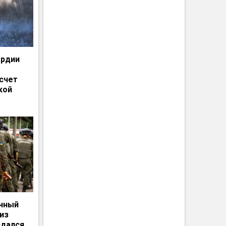
ардии
счет
кой
енный
из
сдался