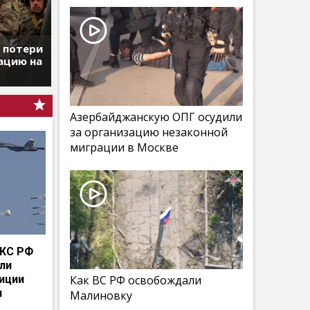
т потери
ацию на
Азербайджанскую ОПГ осудили
за организацию незаконной
миграции в Москве
КС РФ
мли
иции
Как ВС РФ освобождали
и
Малиновку