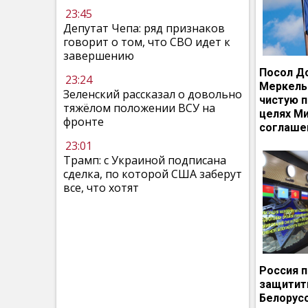
23:45
Депутат Чепа: ряд признаков
говорит о том, что СВО идет к
завершению
Посол Д
23:24
Меркель
Зеленский рассказал о довольно
чистую п
тяжёлом положении ВСУ на
целях М
фронте
соглаше
23:01
Трамп: с Украиной подписана
сделка, по которой США заберут
все, что хотят
Россия 
защитит
Белорусс