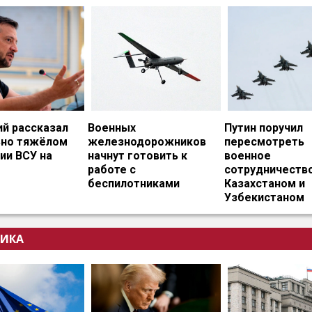
ий рассказал
Военных
Путин поручил
ьно тяжёлом
железнодорожников
пересмотреть
ии ВСУ на
начнут готовить к
военное
работе с
сотрудничество
беспилотниками
Казахстаном и
Узбекистаном
ИКА