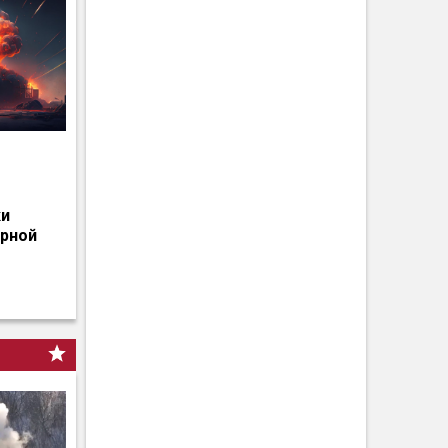
о
ки
ерной