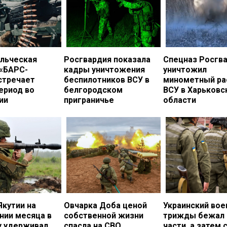
льческая
Росгвардия показала
Спецназ Росгв
 «БАРС-
кадры уничтожения
уничтожил
стречает
беспилотников ВСУ в
минометный ра
ериод во
белгородском
ВСУ в Харьковс
ии
приграничье
области
Якутии на
Овчарка Доба ценой
Украинский во
нии месяца в
собственной жизни
трижды бежал 
у удерживал
спасла на СВО
части, а затем 