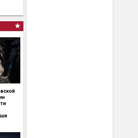
овской
ин
сти
ьши