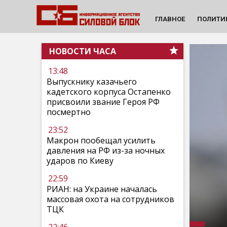
ГЛАВНОЕ
ПОЛИТИ
НОВОСТИ ЧАСА
13:48
Выпускнику казачьего
кадетского корпуса Остапенко
присвоили звание Героя РФ
посмертно
23:52
Макрон пообещал усилить
давления на РФ из-за ночных
ударов по Киеву
22:59
РИАН: на Украине началась
массовая охота на сотрудников
ТЦК