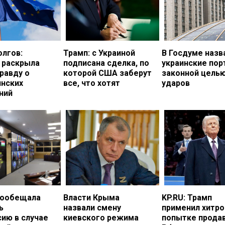
олгов:
Трамп: с Украиной
В Госдуме назв
 раскрыла
подписана сделка, по
украинские по
равду о
которой США заберут
законной цель
инских
все, что хотят
ударов
ний
пообещала
Власти Крыма
KP.RU: Трамп
ь
назвали смену
применил хитро
ию в случае
киевского режима
попытке прода