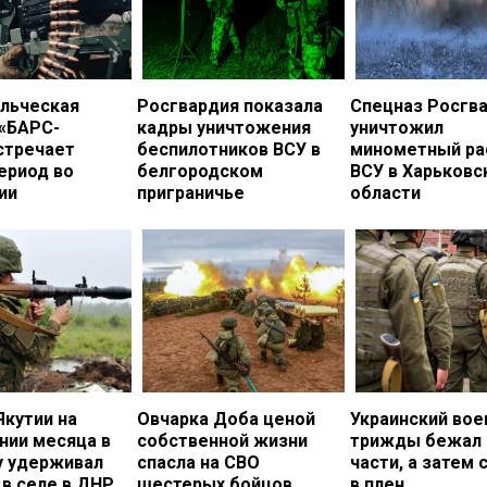
льческая
Росгвардия показала
Спецназ Росгв
 «БАРС-
кадры уничтожения
уничтожил
стречает
беспилотников ВСУ в
минометный ра
ериод во
белгородском
ВСУ в Харьковс
ии
приграничье
области
Якутии на
Овчарка Доба ценой
Украинский во
нии месяца в
собственной жизни
трижды бежал 
у удерживал
спасла на СВО
части, а затем 
в селе в ДНР
шестерых бойцов
в плен