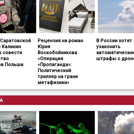
 Саратовской
Рецензия на роман
В России хотят
 Калинин
Юрия
узаконить
к совести
Воскобойникова
автоматически
тво
«Операция
штрафы с дрон
ов Польши
«Пропаганда»:
Политический
триллер на грани
метафизики»
А