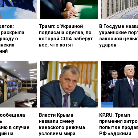
олгов:
Трамп: с Украиной
В Госдуме назв
 раскрыла
подписана сделка, по
украинские по
равду о
которой США заберут
законной цель
инских
все, что хотят
ударов
ний
пообещала
Власти Крыма
KP.RU: Трамп
ь
назвали смену
применил хитро
ию в случае
киевского режима
попытке прода
ий на
условием мира
РФ «адскими