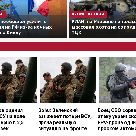
ЬЕ
ПРОИСШЕСТВИЯ
 пообещал усилить
РИАН: на Украине началас
я на РФ из-за ночных
массовая охота на сотру
по Киеву
ТЦК
ов оценил
Sohu: Зеленский
Боец СВО сорв
СУ на поле
занижает потери ВСУ,
атаку украинск
ерно в 2,5
пряча реальную
FPV-дрона одн
овек
ситуацию на фронте
броском автом