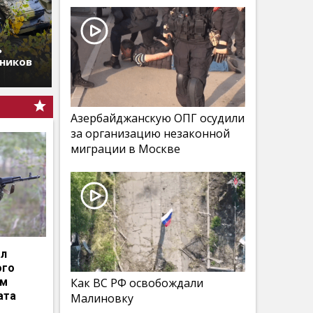
ь
дников
Азербайджанскую ОПГ осудили
за организацию незаконной
миграции в Москве
ал
ого
им
Как ВС РФ освобождали
ата
Малиновку