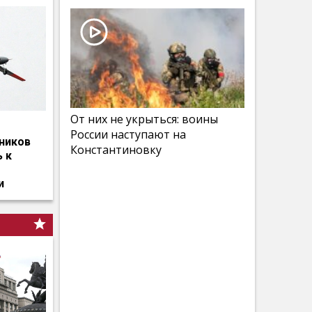
От них не укрыться: воины
России наступают на
ников
Константиновку
ь к
и