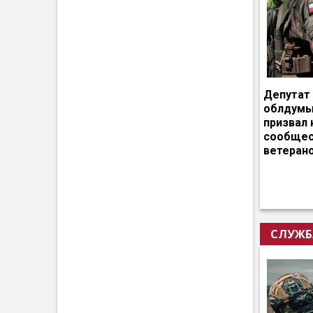
Депутат
облдумы
призвал 
сообщес
ветеран
СЛУЖБ