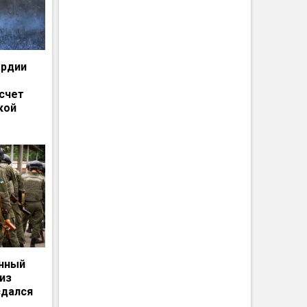
ардии
счет
кой
енный
из
сдался