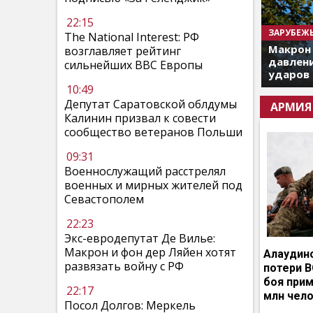
22:15
ЗАРУБЕЖ
The National Interest: РФ
Макрон
возглавляет рейтинг
давлени
сильнейших ВВС Европы
ударов 
10:49
Депутат Саратовской облдумы
АРМИЯ
Калинин призвал к совести
сообщество ветеранов Польши
09:31
Военнослужащий расстрелял
военных и мирных жителей под
Севастополем
22:23
Экс-евродепутат Де Вилье:
Макрон и фон дер Ляйен хотят
Алаудин
развязать войну с РФ
потери В
боя прим
22:17
млн чел
Посол Долгов: Меркель