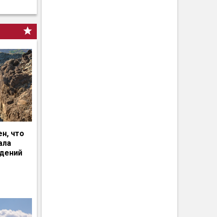
н, что
ала
едений