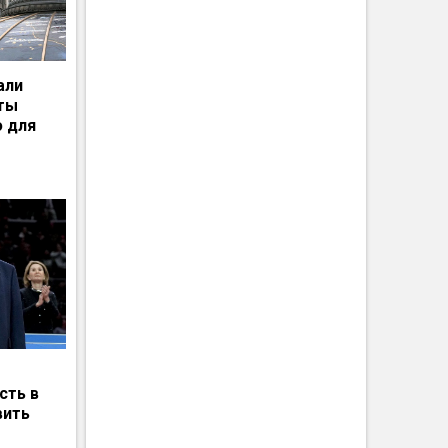
али
рты
ю для
сть в
вить