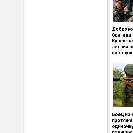
Доброво
бригада
Курск» в
летний п
всеоруж
Боец из 
протяже
одиночк
позицию 