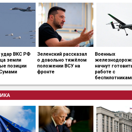
удар ВКС РФ
Зеленский рассказал
Военных
ица земли
о довольно тяжёлом
железнодорож
ые позиции
положении ВСУ на
начнут готовит
 Сумами
фронте
работе с
беспилотникам
ИКА