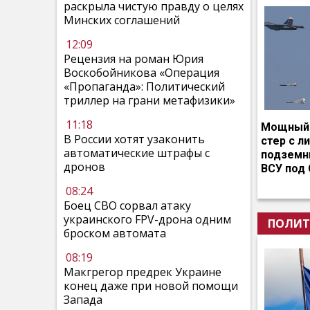
раскрыла чистую правду о целях
Минских соглашений
12:09
Рецензия на роман Юрия
Воскобойникова «Операция
«Пропаганда»: Политический
триллер на грани метафизики»
11:18
Мощный 
В России хотят узаконить
стер с л
автоматические штрафы с
подземн
дронов
ВСУ под
08:24
Боец СВО сорвал атаку
украинского FPV-дрона одним
ПОЛИТ
броском автомата
08:19
Макгрегор предрек Украине
конец даже при новой помощи
Запада