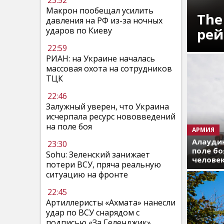
23:52
Макрон пообещал усилить
The
давления на РФ из-за ночных
рей
ударов по Киеву
22:59
РИАН: на Украине началась
массовая охота на сотрудников
ТЦК
22:46
Залужный уверен, что Украина
исчерпала ресурс нововведений
на поле боя
АРМИЯ
Алаудин
23:30
поле бо
Sohu: Зеленский занижает
челове
потери ВСУ, пряча реальную
ситуацию на фронте
22:45
Артиллеристы «Ахмата» нанесли
удар по ВСУ снарядом с
подписью «За Геленджик»