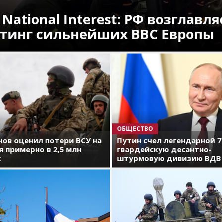
 National Interest: РФ возглавля
тинг сильнейших ВВС Европы
ОБЩЕСТВО
ов оценил потери ВСУ на
Путин счел легендарной 
я примерно в 2,5 млн
гвардейскую десантно-
к
штурмовую дивизию ВДВ