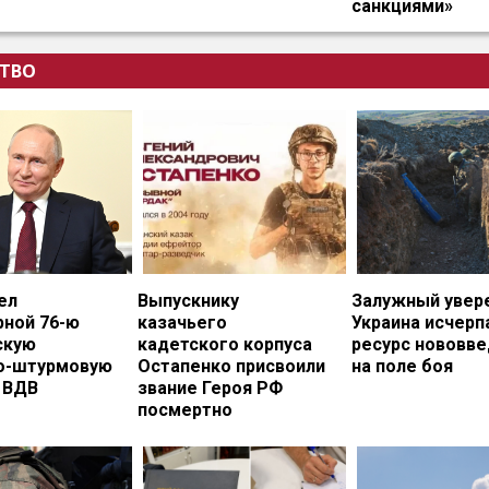
санкциями»
ТВО
ел
Выпускнику
Залужный увере
рной 76-ю
казачьего
Украина исчерп
скую
кадетского корпуса
ресурс нововв
о-штурмовую
Остапенко присвоили
на поле боя
 ВДВ
звание Героя РФ
посмертно