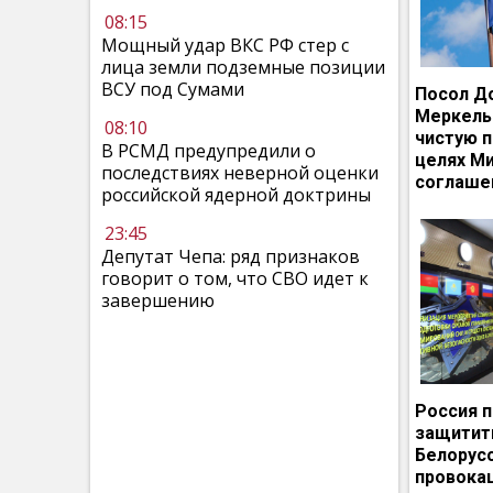
08:15
Мощный удар ВКС РФ стер с
лица земли подземные позиции
ВСУ под Сумами
Посол Д
Меркель
08:10
чистую п
В РСМД предупредили о
целях М
последствиях неверной оценки
соглаше
российской ядерной доктрины
23:45
Депутат Чепа: ряд признаков
говорит о том, что СВО идет к
завершению
Россия 
защитит
Белорусс
провокац