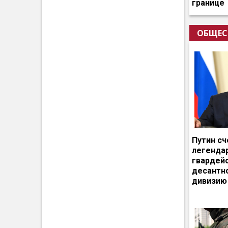
границе
ОБЩЕС
Путин сч
легенда
гвардей
десантн
дивизию