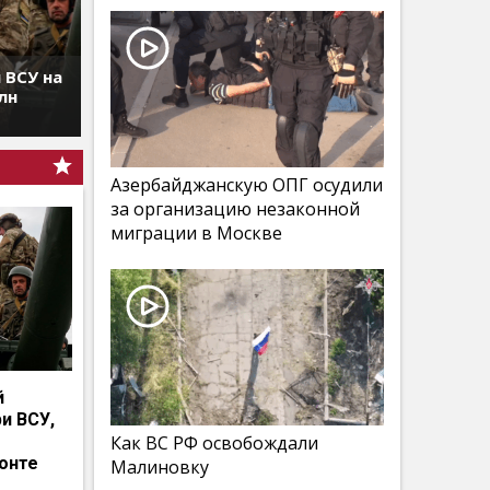
 ВСУ на
лн
Азербайджанскую ОПГ осудили
за организацию незаконной
миграции в Москве
й
и ВСУ,
Как ВС РФ освобождали
онте
Малиновку