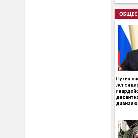
ОБЩЕС
Путин сч
легенда
гвардей
десантн
дивизию