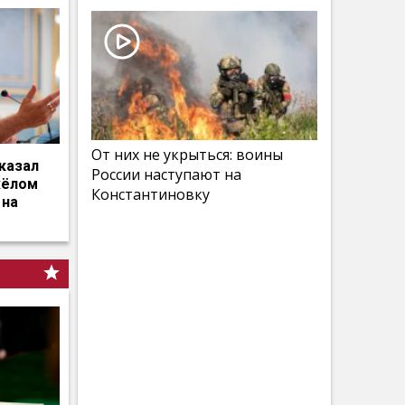
От них не укрыться: воины
казал
России наступают на
жёлом
Константиновку
 на