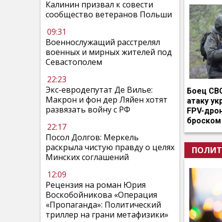
Калинин призвал к совести
сообщество ветеранов Польши
09:31
Военнослужащий расстрелял
военных и мирных жителей под
Севастополем
22:23
Экс-евродепутат Де Вилье:
Боец СВ
Макрон и фон дер Ляйен хотят
атаку ук
развязать войну с РФ
FPV-дро
броском
22:17
Посол Долгов: Меркель
раскрыла чистую правду о целях
ПОЛИТ
Минских соглашений
12:09
Рецензия на роман Юрия
Воскобойникова «Операция
«Пропаганда»: Политический
триллер на грани метафизики»