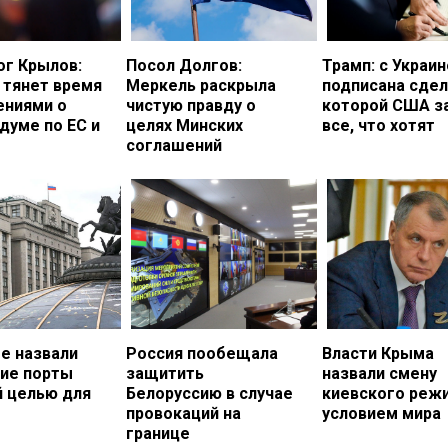
ог Крылов:
Посол Долгов:
Трамп: с Украи
 тянет время
Меркель раскрыла
подписана сдел
ениями о
чистую правду о
которой США з
думе по ЕС и
целях Минских
все, что хотят
соглашений
е назвали
Россия пообещала
Власти Крыма
кие порты
защитить
назвали смену
й целью для
Белоруссию в случае
киевского реж
провокаций на
условием мира
границе