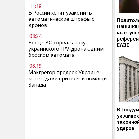
11:18
В России хотят узаконить
автоматические штрафы с
Политол
дронов
Пашинян
выступл
08:24
референ
Боец СВО сорвал атаку
ЕАЭС
украинского FPV-дрона одним
броском автомата
08:19
Макгрегор предрек Украине
конец даже при новой помощи
Запада
В Госдум
украинс
законно
ударов