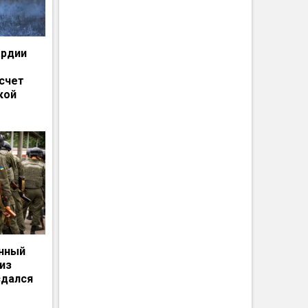
ардии
счет
кой
енный
из
сдался