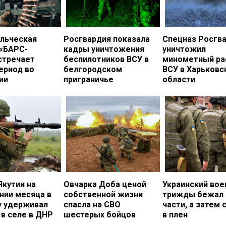
льческая
Росгвардия показала
Спецназ Росгв
 «БАРС-
кадры уничтожения
уничтожил
стречает
беспилотников ВСУ в
минометный ра
ериод во
белгородском
ВСУ в Харьковс
ии
приграничье
области
Якутии на
Овчарка Доба ценой
Украинский во
нии месяца в
собственной жизни
трижды бежал 
у удерживал
спасла на СВО
части, а затем 
в селе в ДНР
шестерых бойцов
в плен