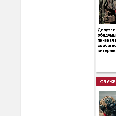
Депутат
облдумы
призвал 
сообщес
ветеран
СЛУЖБ