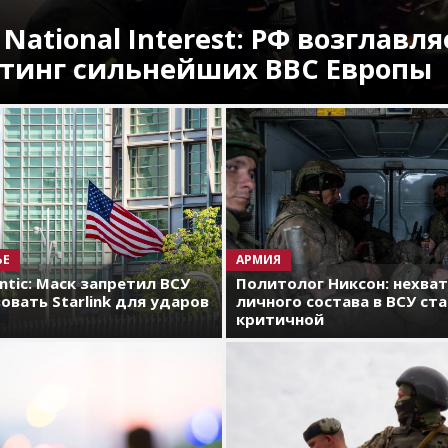
 National Interest: РФ возглавля
тинг сильнейших ВВС Европы
ЬЕ
АРМИЯ
antic: Маск запретил ВСУ
Политолог Никсон: нехва
овать Starlink для ударов
личного состава в ВСУ ст
критичной