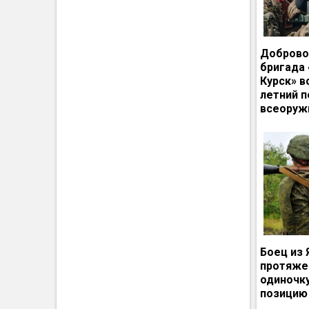
Доброво
бригада
Курск» в
летний п
всеоруж
Боец из 
протяже
одиночк
позицию 