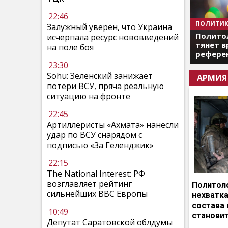
22:46
ПОЛИТИК
Залужный уверен, что Украина
Полито
исчерпала ресурс нововведений
тянет в
на поле боя
референ
23:30
Sohu: Зеленский занижает
АРМИЯ
потери ВСУ, пряча реальную
ситуацию на фронте
22:45
Артиллеристы «Ахмата» нанесли
удар по ВСУ снарядом с
подписью «За Геленджик»
22:15
The National Interest: РФ
возглавляет рейтинг
Политоло
сильнейших ВВС Европы
нехватка
состава 
10:49
становит
Депутат Саратовской облдумы