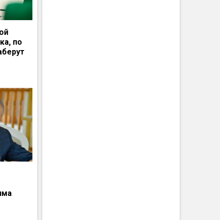
ной
ка, по
аберут
има