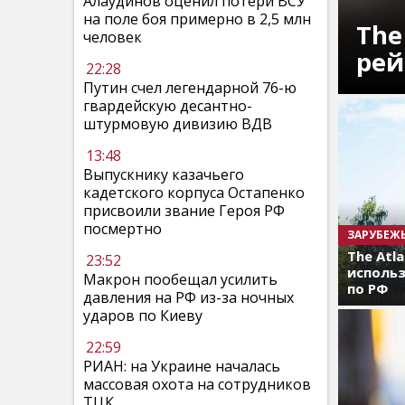
Алаудинов оценил потери ВСУ
на поле боя примерно в 2,5 млн
The
человек
рей
22:28
Путин счел легендарной 76-ю
гвардейскую десантно-
штурмовую дивизию ВДВ
13:48
Выпускнику казачьего
кадетского корпуса Остапенко
присвоили звание Героя РФ
посмертно
ЗАРУБЕЖ
The Atl
23:52
использ
Макрон пообещал усилить
по РФ
давления на РФ из-за ночных
ударов по Киеву
22:59
РИАН: на Украине началась
массовая охота на сотрудников
ТЦК