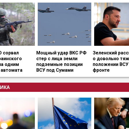
О сорвал
Мощный удар ВКС РФ
Зеленский расс
раинского
стер с лица земли
о довольно тя
на одним
подземные позиции
положении ВСУ
 автомата
ВСУ под Сумами
фронте
ИКА