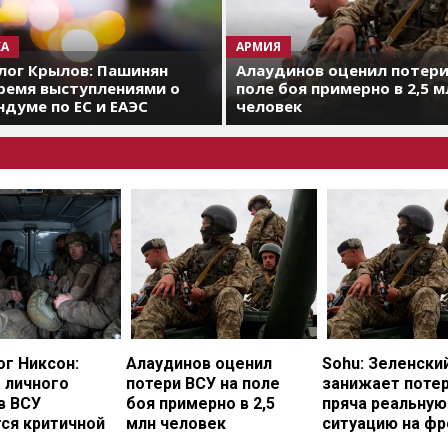
А
АРМИЯ
лог Крылов: Пашинян
Алаудинов оценил потери
ремя выступлениями о
поле боя примерно в 2,5 м
думе по ЕС и ЕАЭС
человек
г Никсон:
Алаудинов оценил
Sohu: Зеленски
 личного
потери ВСУ на поле
занижает потер
в ВСУ
боя примерно в 2,5
пряча реальную
ся критичной
млн человек
ситуацию на фр