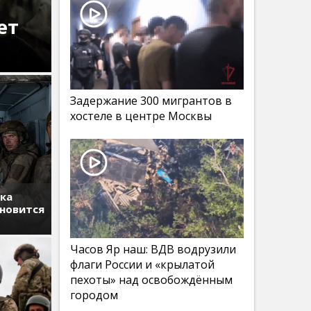
ет
Задержание 300 мигрантов в
хостеле в центре Москвы
тка
ановится
Часов Яр наш: ВДВ водрузили
флаги России и «крылатой
пехоты» над освобождённым
городом