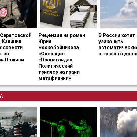
 Саратовской
Рецензия на роман
В России хотят
 Калинин
Юрия
узаконить
к совести
Воскобойникова
автоматически
тво
«Операция
штрафы с дрон
ов Польши
«Пропаганда»:
Политический
триллер на грани
метафизики»
А