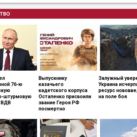
ТВО
ел
Выпускнику
Залужный увере
рной 76-ю
казачьего
Украина исчерп
скую
кадетского корпуса
ресурс нововв
о-штурмовую
Остапенко присвоили
на поле боя
 ВДВ
звание Героя РФ
посмертно