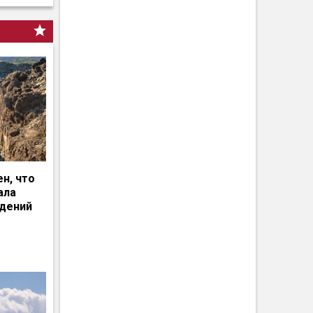
н, что
ала
едений